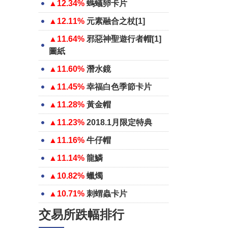
▲12.34%
螞蟻卵卡片
▲12.11%
元素融合之杖[1]
▲11.64%
邪惡神聖遊行者帽[1]
圖紙
▲11.60%
潛水鏡
▲11.45%
幸福白色季節卡片
▲11.28%
黃金帽
▲11.23%
2018.1月限定特典
▲11.16%
牛仔帽
▲11.14%
龍鱗
▲10.82%
蠟燭
▲10.71%
刺蝟蟲卡片
交易所跌幅排行