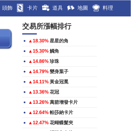
頭飾
卡片
道具
地圖
料理
交易所漲幅排行
▲18.30%
星星的角
▲15.30%
觸角
▲14.86%
珍珠
▲14.79%
變身葉子
▲14.11%
黃金冠冕
▲13.36%
花冠
▲13.26%
萬箭增發卡片
▲12.64%
帕莎納卡片
▲12.47%
花蝴蝶髮夾