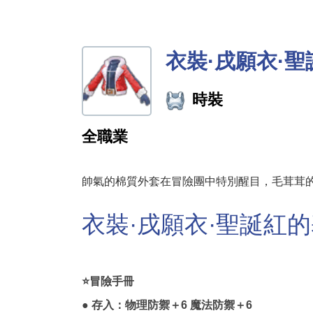
衣裝·戌願衣·聖
時裝
全職業
帥氣的棉質外套在冒險團中特別醒目，毛茸茸
衣裝·戌願衣·聖誕紅
⭐冒險手冊
● 存入：物理防禦＋6 魔法防禦＋6