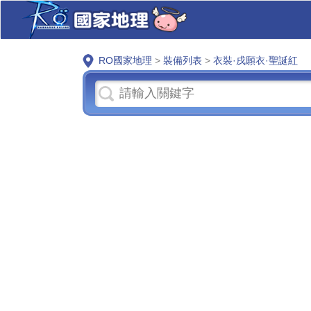
RO國家地理
>
裝備列表
>
衣裝·戌願衣·聖誕紅