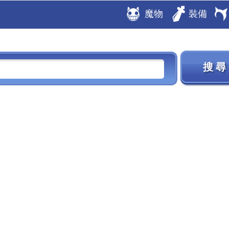
魔物
裝備