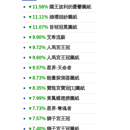
▼11.58%
國王波利的憂鬱圖紙
▼11.11%
婚禮頭紗圖紙
▼11.07%
首領冠冕圖紙
▼9.90%
艾希流蘇
▼9.72%
人馬宮王冠
▼9.60%
人馬宮王冠圖紙
▼9.57%
星界·天命者
▼8.73%
能量探測器圖紙
▼8.35%
寶瓶宮寶冠[1]圖紙
▼7.99%
黃鳳蝶翅膀圖紙
▼7.73%
星界·奪魂者
▼7.57%
獅子宮王冠
▼7.40%
獅子宮王冠圖紙