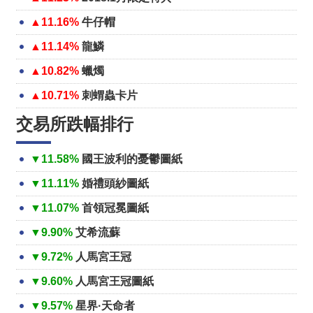
▲11.16%
牛仔帽
▲11.14%
龍鱗
▲10.82%
蠟燭
▲10.71%
刺蝟蟲卡片
交易所跌幅排行
▼11.58%
國王波利的憂鬱圖紙
▼11.11%
婚禮頭紗圖紙
▼11.07%
首領冠冕圖紙
▼9.90%
艾希流蘇
▼9.72%
人馬宮王冠
▼9.60%
人馬宮王冠圖紙
▼9.57%
星界·天命者