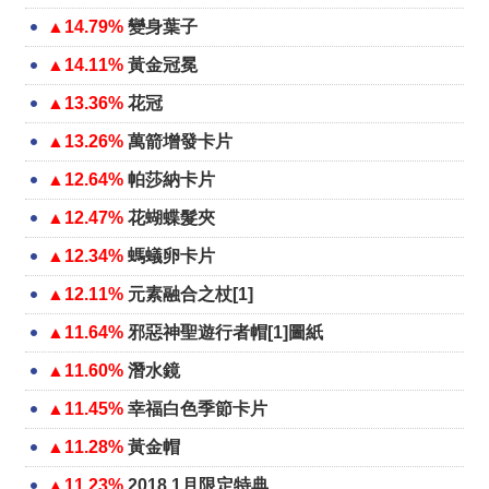
▲14.79%
變身葉子
▲14.11%
黃金冠冕
▲13.36%
花冠
▲13.26%
萬箭增發卡片
▲12.64%
帕莎納卡片
▲12.47%
花蝴蝶髮夾
▲12.34%
螞蟻卵卡片
▲12.11%
元素融合之杖[1]
▲11.64%
邪惡神聖遊行者帽[1]圖紙
▲11.60%
潛水鏡
▲11.45%
幸福白色季節卡片
▲11.28%
黃金帽
▲11.23%
2018.1月限定特典