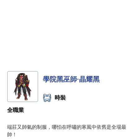
學院黑巫師·晶耀黑
時裝
全職業
端莊又帥氣的制服，哪怕在呼嘯的寒風中依舊是全場最
帥！