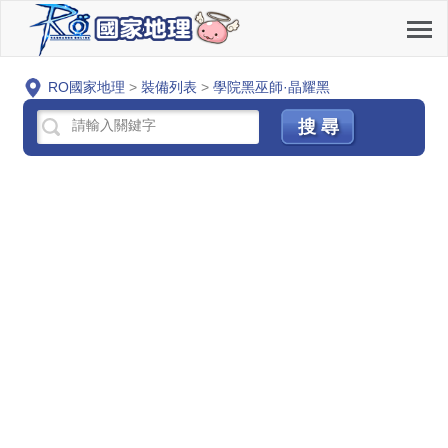
RO國家地理
>
裝備列表
>
學院黑巫師·晶耀黑