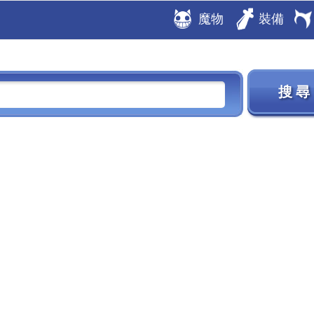
魔物
裝備