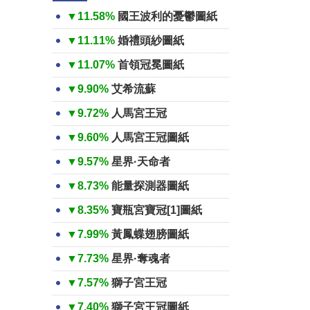
▼11.58%
國王波利的憂鬱圖紙
▼11.11%
婚禮頭紗圖紙
▼11.07%
首領冠冕圖紙
▼9.90%
艾希流蘇
▼9.72%
人馬宮王冠
▼9.60%
人馬宮王冠圖紙
▼9.57%
星界·天命者
▼8.73%
能量探測器圖紙
▼8.35%
寶瓶宮寶冠[1]圖紙
▼7.99%
黃鳳蝶翅膀圖紙
▼7.73%
星界·奪魂者
▼7.57%
獅子宮王冠
▼7.40%
獅子宮王冠圖紙