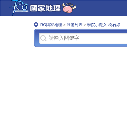
RO國家地理
>
裝備列表
>
學院小魔女·松石綠