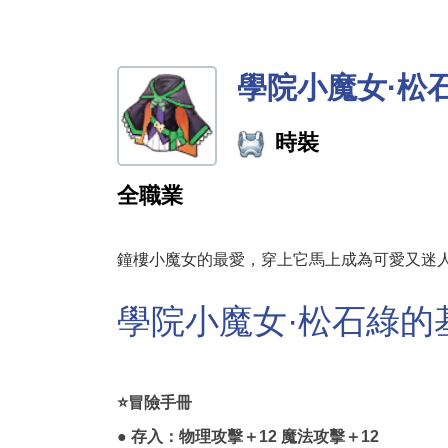
學院小魔女·松
時裝
全職業
鐘樓小魔女的最愛，穿上它馬上成為可愛又迷
學院小魔女·松石綠的
⭐冒險手冊
● 存入：物理攻擊＋12 魔法攻擊＋12