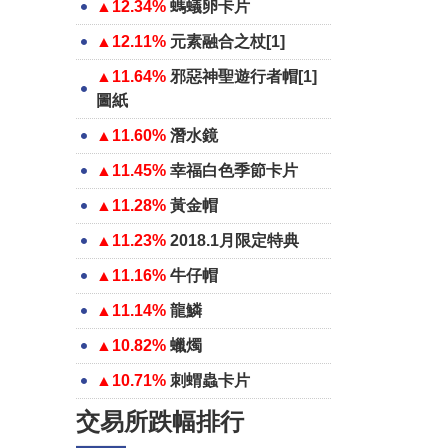
▲12.34%
螞蟻卵卡片
▲12.11%
元素融合之杖[1]
▲11.64%
邪惡神聖遊行者帽[1]
圖紙
▲11.60%
潛水鏡
▲11.45%
幸福白色季節卡片
▲11.28%
黃金帽
▲11.23%
2018.1月限定特典
▲11.16%
牛仔帽
▲11.14%
龍鱗
▲10.82%
蠟燭
▲10.71%
刺蝟蟲卡片
交易所跌幅排行