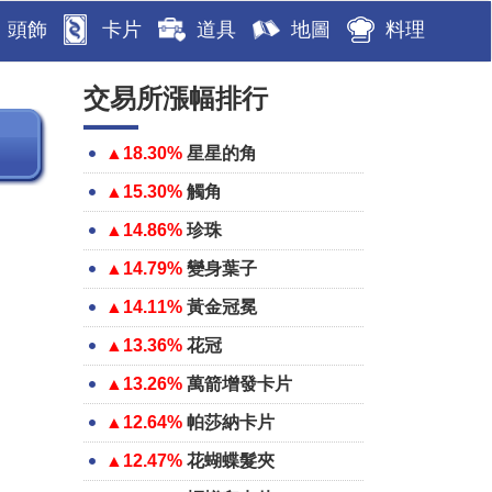
頭飾
卡片
道具
地圖
料理
交易所漲幅排行
▲18.30%
星星的角
▲15.30%
觸角
▲14.86%
珍珠
▲14.79%
變身葉子
▲14.11%
黃金冠冕
▲13.36%
花冠
▲13.26%
萬箭增發卡片
▲12.64%
帕莎納卡片
▲12.47%
花蝴蝶髮夾