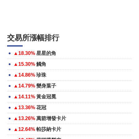
交易所漲幅排行
▲18.30%
星星的角
▲15.30%
觸角
▲14.86%
珍珠
▲14.79%
變身葉子
▲14.11%
黃金冠冕
▲13.36%
花冠
▲13.26%
萬箭增發卡片
▲12.64%
帕莎納卡片