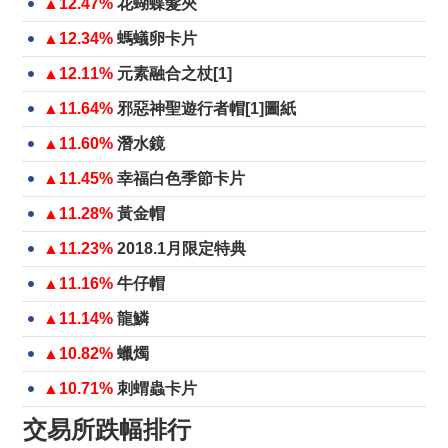
▲12.47%
花蝴蝶髮夾
▲12.34%
螞蟻卵卡片
▲12.11%
元素融合之杖[1]
▲11.64%
邪惡神聖遊行者帽[1]圖紙
▲11.60%
潛水鏡
▲11.45%
幸福白色季節卡片
▲11.28%
黃金帽
▲11.23%
2018.1月限定特典
▲11.16%
牛仔帽
▲11.14%
龍鱗
▲10.82%
蠟燭
▲10.71%
刺蝟蟲卡片
交易所跌幅排行