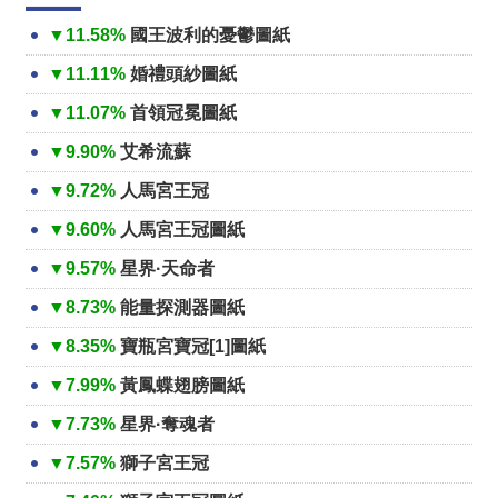
▼11.58%
國王波利的憂鬱圖紙
▼11.11%
婚禮頭紗圖紙
▼11.07%
首領冠冕圖紙
▼9.90%
艾希流蘇
▼9.72%
人馬宮王冠
▼9.60%
人馬宮王冠圖紙
▼9.57%
星界·天命者
▼8.73%
能量探測器圖紙
▼8.35%
寶瓶宮寶冠[1]圖紙
▼7.99%
黃鳳蝶翅膀圖紙
▼7.73%
星界·奪魂者
▼7.57%
獅子宮王冠