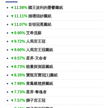
▼11.58%
國王波利的憂鬱圖紙
▼11.11%
婚禮頭紗圖紙
▼11.07%
首領冠冕圖紙
▼9.90%
艾希流蘇
▼9.72%
人馬宮王冠
▼9.60%
人馬宮王冠圖紙
▼9.57%
星界·天命者
▼8.73%
能量探測器圖紙
▼8.35%
寶瓶宮寶冠[1]圖紙
▼7.99%
黃鳳蝶翅膀圖紙
▼7.73%
星界·奪魂者
▼7.57%
獅子宮王冠