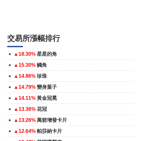
交易所漲幅排行
▲18.30%
星星的角
▲15.30%
觸角
▲14.86%
珍珠
▲14.79%
變身葉子
▲14.11%
黃金冠冕
▲13.36%
花冠
▲13.26%
萬箭增發卡片
▲12.64%
帕莎納卡片