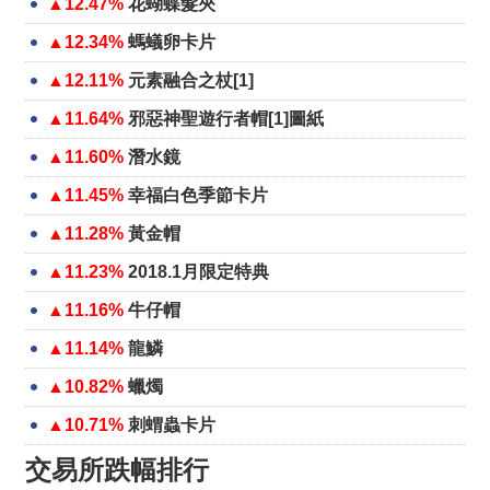
▲12.47%
花蝴蝶髮夾
▲12.34%
螞蟻卵卡片
▲12.11%
元素融合之杖[1]
▲11.64%
邪惡神聖遊行者帽[1]圖紙
▲11.60%
潛水鏡
▲11.45%
幸福白色季節卡片
▲11.28%
黃金帽
▲11.23%
2018.1月限定特典
▲11.16%
牛仔帽
▲11.14%
龍鱗
▲10.82%
蠟燭
▲10.71%
刺蝟蟲卡片
交易所跌幅排行