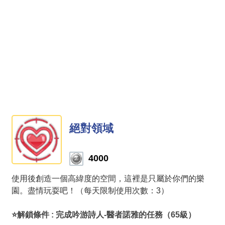
絕對領域
4000
使用後創造一個高緯度的空間，這裡是只屬於你們的樂
園。盡情玩耍吧！（每天限制使用次數：3）
⭐解鎖條件 : 完成吟游詩人-醫者諾雅的任務（65級）