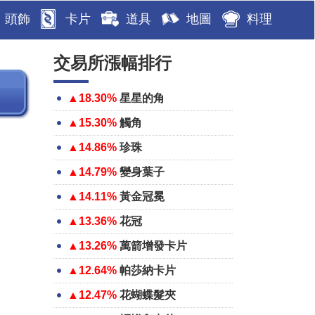
頭飾
卡片
道具
地圖
料理
交易所漲幅排行
▲18.30%
星星的角
▲15.30%
觸角
▲14.86%
珍珠
▲14.79%
變身葉子
▲14.11%
黃金冠冕
▲13.36%
花冠
▲13.26%
萬箭增發卡片
▲12.64%
帕莎納卡片
▲12.47%
花蝴蝶髮夾