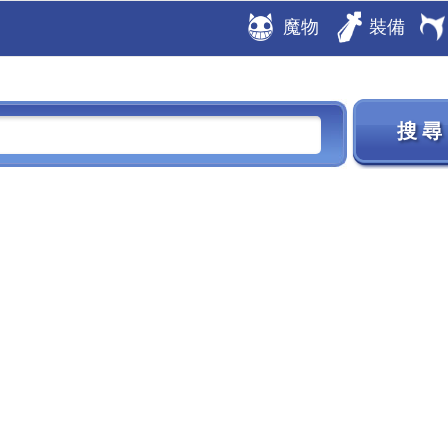
魔物
裝備