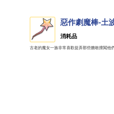
惡作劇魔棒-土
消耗品
古老的魔女一族非常喜歡捉弄那些膽敢擅闖他