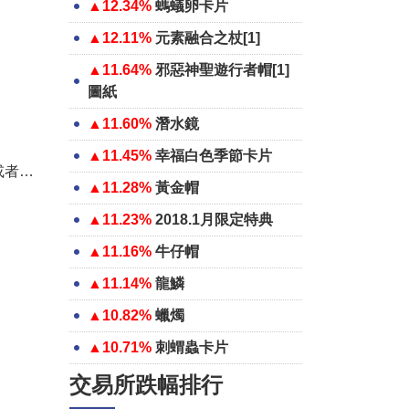
▲12.34%
螞蟻卵卡片
▲12.11%
元素融合之杖[1]
▲11.64%
邪惡神聖遊行者帽[1]
圖紙
▲11.60%
潛水鏡
▲11.45%
幸福白色季節卡片
或者…
▲11.28%
黃金帽
▲11.23%
2018.1月限定特典
▲11.16%
牛仔帽
▲11.14%
龍鱗
▲10.82%
蠟燭
▲10.71%
刺蝟蟲卡片
交易所跌幅排行