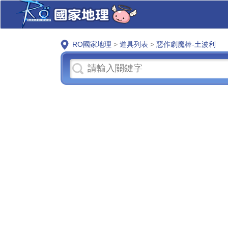
RO國家地理
>
道具列表
>
惡作劇魔棒-土波利