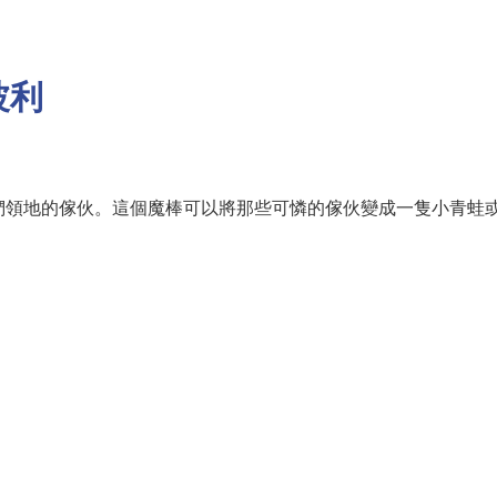
波利
們領地的傢伙。這個魔棒可以將那些可憐的傢伙變成一隻小青蛙