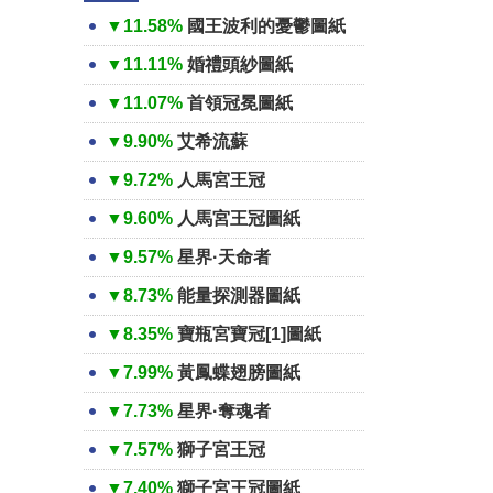
▼11.58%
國王波利的憂鬱圖紙
▼11.11%
婚禮頭紗圖紙
▼11.07%
首領冠冕圖紙
▼9.90%
艾希流蘇
▼9.72%
人馬宮王冠
▼9.60%
人馬宮王冠圖紙
▼9.57%
星界·天命者
▼8.73%
能量探測器圖紙
▼8.35%
寶瓶宮寶冠[1]圖紙
▼7.99%
黃鳳蝶翅膀圖紙
▼7.73%
星界·奪魂者
▼7.57%
獅子宮王冠
▼7.40%
獅子宮王冠圖紙