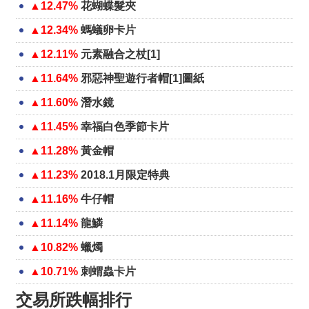
▲12.47%
花蝴蝶髮夾
▲12.34%
螞蟻卵卡片
▲12.11%
元素融合之杖[1]
▲11.64%
邪惡神聖遊行者帽[1]圖紙
▲11.60%
潛水鏡
▲11.45%
幸福白色季節卡片
▲11.28%
黃金帽
▲11.23%
2018.1月限定特典
▲11.16%
牛仔帽
▲11.14%
龍鱗
▲10.82%
蠟燭
▲10.71%
刺蝟蟲卡片
交易所跌幅排行