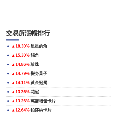
交易所漲幅排行
▲18.30%
星星的角
▲15.30%
觸角
▲14.86%
珍珠
▲14.79%
變身葉子
▲14.11%
黃金冠冕
▲13.36%
花冠
▲13.26%
萬箭增發卡片
▲12.64%
帕莎納卡片