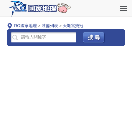
RO國家地理
>
裝備列表
>
天蠍宮寶冠