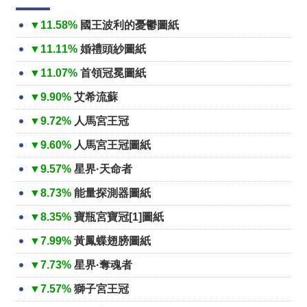
▼11.58%
國王波利的憂鬱圖紙
▼11.11%
婚禮頭紗圖紙
▼11.07%
首領冠冕圖紙
▼9.90%
艾希流蘇
▼9.72%
人馬宮王冠
▼9.60%
人馬宮王冠圖紙
▼9.57%
星界·天命者
▼8.73%
能量探測器圖紙
▼8.35%
寶瓶宮寶冠[1]圖紙
▼7.99%
黃鳳蝶翅膀圖紙
▼7.73%
星界·奪魂者
▼7.57%
獅子宮王冠