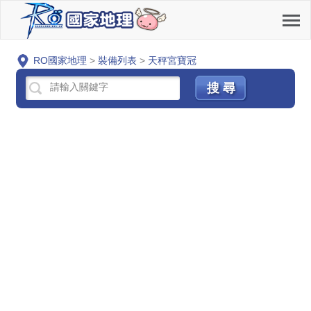
RO國家地理
>
裝備列表
>
天秤宮寶冠