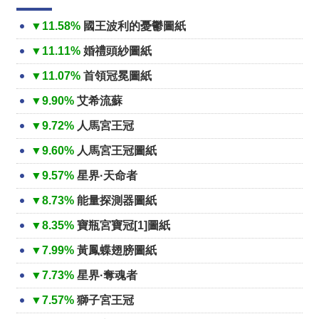
▼11.58%
國王波利的憂鬱圖紙
▼11.11%
婚禮頭紗圖紙
▼11.07%
首領冠冕圖紙
▼9.90%
艾希流蘇
▼9.72%
人馬宮王冠
▼9.60%
人馬宮王冠圖紙
▼9.57%
星界·天命者
▼8.73%
能量探測器圖紙
▼8.35%
寶瓶宮寶冠[1]圖紙
▼7.99%
黃鳳蝶翅膀圖紙
▼7.73%
星界·奪魂者
▼7.57%
獅子宮王冠