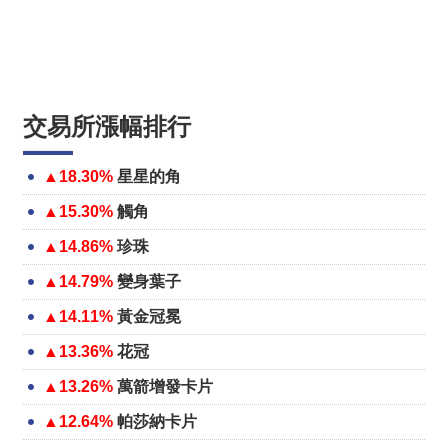
交易所漲幅排行
▲18.30%
星星的角
▲15.30%
觸角
▲14.86%
珍珠
▲14.79%
變身葉子
▲14.11%
黃金冠冕
▲13.36%
花冠
▲13.26%
萬箭增發卡片
▲12.64%
帕莎納卡片