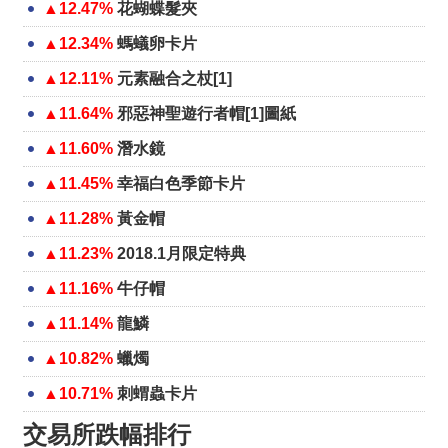
▲12.47%
花蝴蝶髮夾
▲12.34%
螞蟻卵卡片
▲12.11%
元素融合之杖[1]
▲11.64%
邪惡神聖遊行者帽[1]圖紙
▲11.60%
潛水鏡
▲11.45%
幸福白色季節卡片
▲11.28%
黃金帽
▲11.23%
2018.1月限定特典
▲11.16%
牛仔帽
▲11.14%
龍鱗
▲10.82%
蠟燭
▲10.71%
刺蝟蟲卡片
交易所跌幅排行