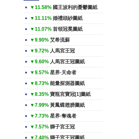
▼11.58%
國王波利的憂鬱圖紙
▼11.11%
婚禮頭紗圖紙
▼11.07%
首領冠冕圖紙
▼9.90%
艾希流蘇
▼9.72%
人馬宮王冠
▼9.60%
人馬宮王冠圖紙
▼9.57%
星界·天命者
▼8.73%
能量探測器圖紙
▼8.35%
寶瓶宮寶冠[1]圖紙
▼7.99%
黃鳳蝶翅膀圖紙
▼7.73%
星界·奪魂者
▼7.57%
獅子宮王冠
▼7.40%
獅子宮王冠圖紙