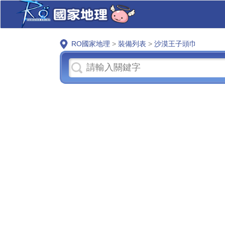
RO國家地理
>
裝備列表
>
沙漠王子頭巾