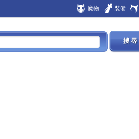
魔物
裝備