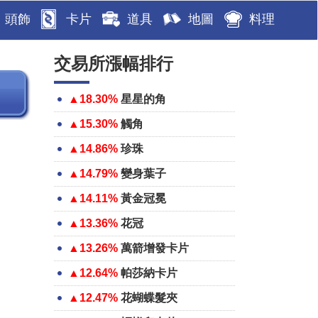
頭飾
卡片
道具
地圖
料理
交易所漲幅排行
▲18.30%
星星的角
▲15.30%
觸角
▲14.86%
珍珠
▲14.79%
變身葉子
▲14.11%
黃金冠冕
▲13.36%
花冠
▲13.26%
萬箭增發卡片
▲12.64%
帕莎納卡片
▲12.47%
花蝴蝶髮夾