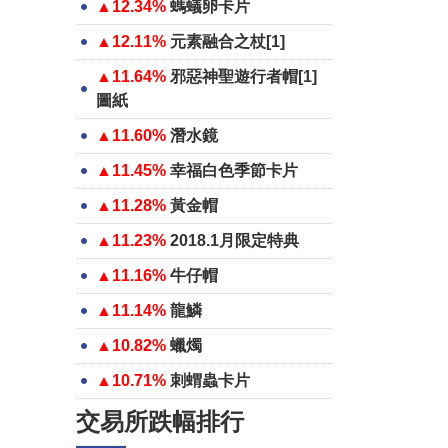
▲12.34%
螞蟻卵卡片
▲12.11%
元素融合之杖[1]
▲11.64%
邪惡神聖遊行者帽[1]
圖紙
▲11.60%
潛水鏡
▲11.45%
幸福白色季節卡片
▲11.28%
黃金帽
▲11.23%
2018.1月限定特典
▲11.16%
牛仔帽
▲11.14%
龍鱗
▲10.82%
蠟燭
▲10.71%
刺蝟蟲卡片
交易所跌幅排行