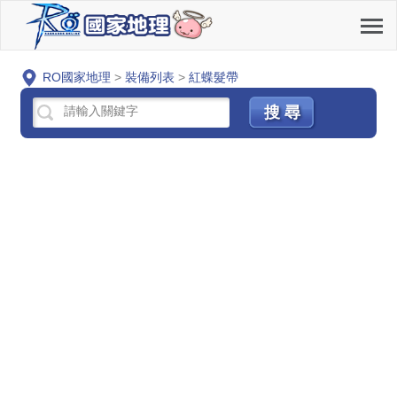
RO國家地理
>
裝備列表
>
紅蝶髮帶