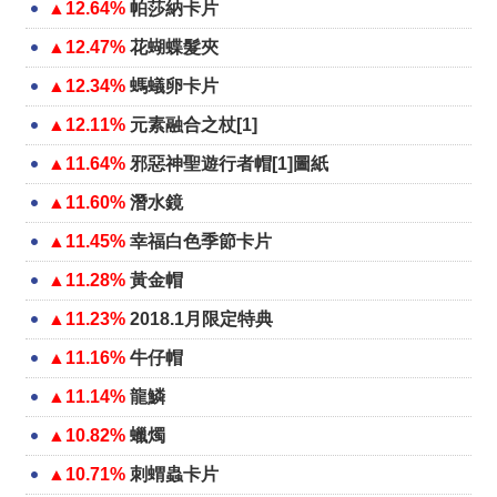
▲12.64%
帕莎納卡片
▲12.47%
花蝴蝶髮夾
▲12.34%
螞蟻卵卡片
▲12.11%
元素融合之杖[1]
▲11.64%
邪惡神聖遊行者帽[1]圖紙
▲11.60%
潛水鏡
▲11.45%
幸福白色季節卡片
▲11.28%
黃金帽
▲11.23%
2018.1月限定特典
▲11.16%
牛仔帽
▲11.14%
龍鱗
▲10.82%
蠟燭
▲10.71%
刺蝟蟲卡片