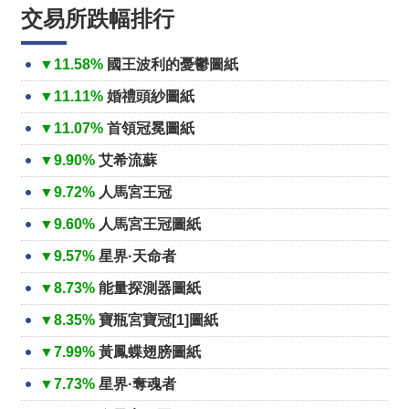
交易所跌幅排行
▼11.58%
國王波利的憂鬱圖紙
▼11.11%
婚禮頭紗圖紙
▼11.07%
首領冠冕圖紙
▼9.90%
艾希流蘇
▼9.72%
人馬宮王冠
▼9.60%
人馬宮王冠圖紙
▼9.57%
星界·天命者
▼8.73%
能量探測器圖紙
▼8.35%
寶瓶宮寶冠[1]圖紙
▼7.99%
黃鳳蝶翅膀圖紙
▼7.73%
星界·奪魂者