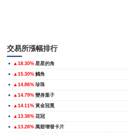
交易所漲幅排行
▲18.30%
星星的角
▲15.30%
觸角
▲14.86%
珍珠
▲14.79%
變身葉子
▲14.11%
黃金冠冕
▲13.36%
花冠
▲13.26%
萬箭增發卡片