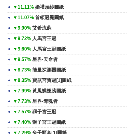
▼11.11%
婚禮頭紗圖紙
▼11.07%
首領冠冕圖紙
▼9.90%
艾希流蘇
▼9.72%
人馬宮王冠
▼9.60%
人馬宮王冠圖紙
▼9.57%
星界·天命者
▼8.73%
能量探測器圖紙
▼8.35%
寶瓶宮寶冠[1]圖紙
▼7.99%
黃鳳蝶翅膀圖紙
▼7.73%
星界·奪魂者
▼7.57%
獅子宮王冠
▼7.40%
獅子宮王冠圖紙
▼7.29%
兔子頭套[1]圖紙