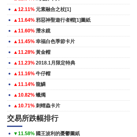
▲12.11%
元素融合之杖[1]
▲11.64%
邪惡神聖遊行者帽[1]圖紙
▲11.60%
潛水鏡
▲11.45%
幸福白色季節卡片
▲11.28%
黃金帽
▲11.23%
2018.1月限定特典
▲11.16%
牛仔帽
▲11.14%
龍鱗
▲10.82%
蠟燭
▲10.71%
刺蝟蟲卡片
交易所跌幅排行
▼11.58%
國王波利的憂鬱圖紙