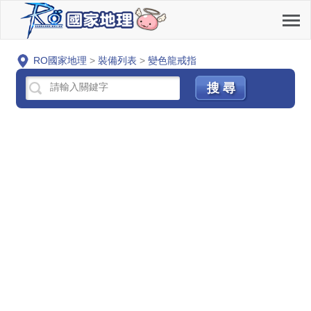
RO國家地理
>
裝備列表
>
變色龍戒指