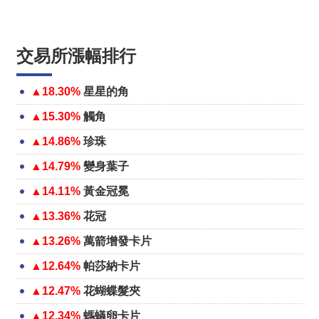
交易所漲幅排行
▲18.30%
星星的角
▲15.30%
觸角
▲14.86%
珍珠
▲14.79%
變身葉子
▲14.11%
黃金冠冕
▲13.36%
花冠
▲13.26%
萬箭增發卡片
▲12.64%
帕莎納卡片
▲12.47%
花蝴蝶髮夾
▲12.34%
螞蟻卵卡片