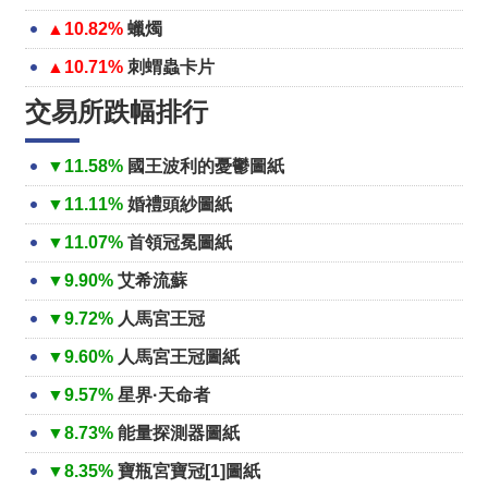
▲10.82%
蠟燭
▲10.71%
刺蝟蟲卡片
交易所跌幅排行
▼11.58%
國王波利的憂鬱圖紙
▼11.11%
婚禮頭紗圖紙
▼11.07%
首領冠冕圖紙
▼9.90%
艾希流蘇
▼9.72%
人馬宮王冠
▼9.60%
人馬宮王冠圖紙
▼9.57%
星界·天命者
▼8.73%
能量探測器圖紙
▼8.35%
寶瓶宮寶冠[1]圖紙