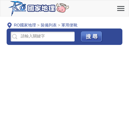
RO國家地理
>
裝備列表
>
軍用便靴