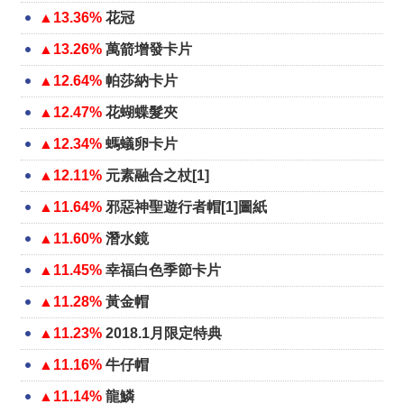
▲13.36%
花冠
▲13.26%
萬箭增發卡片
▲12.64%
帕莎納卡片
▲12.47%
花蝴蝶髮夾
▲12.34%
螞蟻卵卡片
▲12.11%
元素融合之杖[1]
▲11.64%
邪惡神聖遊行者帽[1]圖紙
▲11.60%
潛水鏡
▲11.45%
幸福白色季節卡片
▲11.28%
黃金帽
▲11.23%
2018.1月限定特典
▲11.16%
牛仔帽
▲11.14%
龍鱗