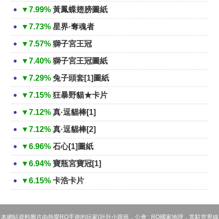
▼7.99%
黃鳳蝶翅膀圖紙
▼7.73%
星界·奪魂者
▼7.57%
獅子宮王冠
▼7.40%
獅子宮王冠圖紙
▼7.29%
兔子頭套[1]圖紙
▼7.15%
狂暴野貓★卡片
▼7.12%
真·逗貓棒[1]
▼7.12%
真·逗貓棒[2]
▼6.96%
石心[1]圖紙
▼6.94%
寶瓶宮寶冠[1]
▼6.15%
卡浩卡片
本網站資料圖片由熱愛RO手遊的玩家(壯壯小跟班，公會 : RO國家地理，常駐世界線