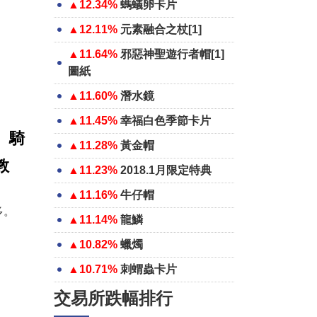
▲12.34%
螞蟻卵卡片
▲12.11%
元素融合之杖[1]
▲11.64%
邪惡神聖遊行者帽[1]
圖紙
▲11.60%
潛水鏡
▲11.45%
幸福白色季節卡片
、騎
▲11.28%
黃金帽
教
▲11.23%
2018.1月限定特典
▲11.16%
牛仔帽
多。
▲11.14%
龍鱗
▲10.82%
蠟燭
▲10.71%
刺蝟蟲卡片
交易所跌幅排行