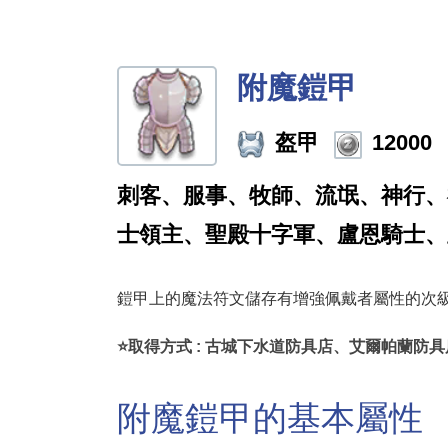
附魔鎧甲
盔甲
12000
刺客、服事、牧師、流氓、神行、
士領主、聖殿十字軍、盧恩騎士、
鎧甲上的魔法符文儲存有增強佩戴者屬性的次
⭐取得方式 : 古城下水道防具店、艾爾帕蘭防具
附魔鎧甲的基本屬性