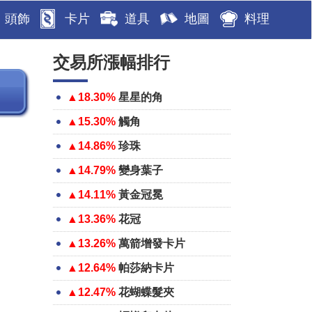
頭飾
卡片
道具
地圖
料理
交易所漲幅排行
▲18.30%
星星的角
▲15.30%
觸角
▲14.86%
珍珠
▲14.79%
變身葉子
▲14.11%
黃金冠冕
▲13.36%
花冠
▲13.26%
萬箭增發卡片
▲12.64%
帕莎納卡片
▲12.47%
花蝴蝶髮夾