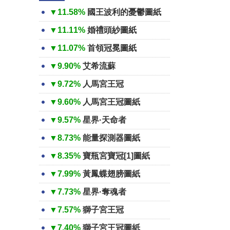
▼11.58%
國王波利的憂鬱圖紙
▼11.11%
婚禮頭紗圖紙
▼11.07%
首領冠冕圖紙
▼9.90%
艾希流蘇
▼9.72%
人馬宮王冠
▼9.60%
人馬宮王冠圖紙
▼9.57%
星界·天命者
▼8.73%
能量探測器圖紙
▼8.35%
寶瓶宮寶冠[1]圖紙
▼7.99%
黃鳳蝶翅膀圖紙
▼7.73%
星界·奪魂者
▼7.57%
獅子宮王冠
▼7.40%
獅子宮王冠圖紙