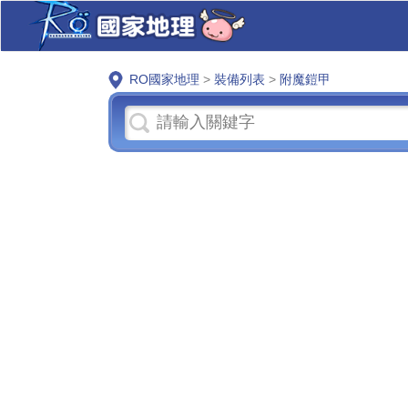
RO國家地理
>
裝備列表
>
附魔鎧甲