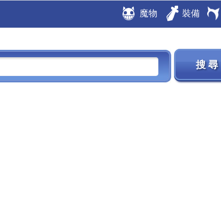
魔物
裝備