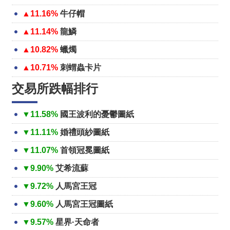
▲11.16%
牛仔帽
▲11.14%
龍鱗
▲10.82%
蠟燭
▲10.71%
刺蝟蟲卡片
交易所跌幅排行
▼11.58%
國王波利的憂鬱圖紙
▼11.11%
婚禮頭紗圖紙
▼11.07%
首領冠冕圖紙
▼9.90%
艾希流蘇
▼9.72%
人馬宮王冠
▼9.60%
人馬宮王冠圖紙
▼9.57%
星界·天命者