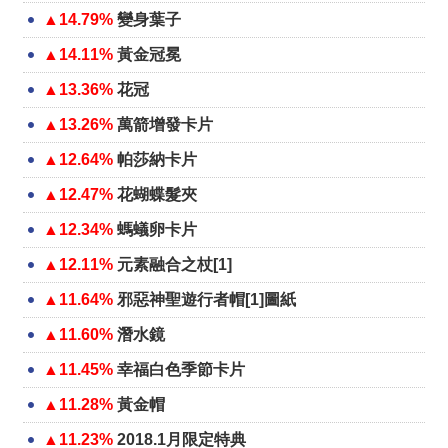
▲14.79%
變身葉子
▲14.11%
黃金冠冕
▲13.36%
花冠
▲13.26%
萬箭增發卡片
▲12.64%
帕莎納卡片
▲12.47%
花蝴蝶髮夾
▲12.34%
螞蟻卵卡片
▲12.11%
元素融合之杖[1]
▲11.64%
邪惡神聖遊行者帽[1]圖紙
▲11.60%
潛水鏡
▲11.45%
幸福白色季節卡片
▲11.28%
黃金帽
▲11.23%
2018.1月限定特典