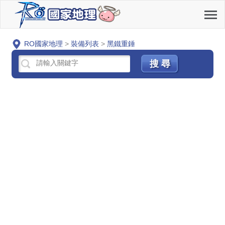
RO國家地理
>
裝備列表
>
黑鐵重錘