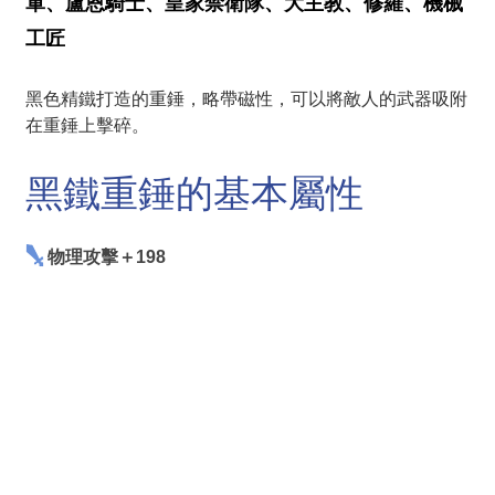
軍、盧恩騎士、皇家禁衛隊、大主教、修羅、機械
工匠
黑色精鐵打造的重錘，略帶磁性，可以將敵人的武器吸附
在重錘上擊碎。
黑鐵重錘的基本屬性
物理攻擊＋198