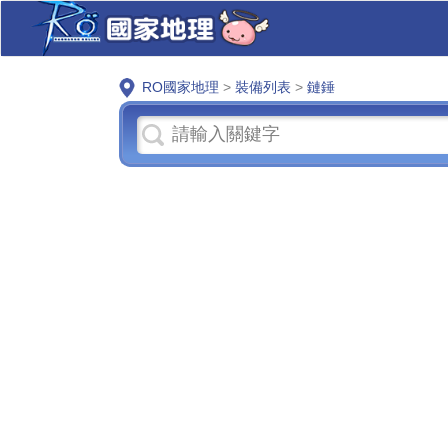
RO國家地理
>
裝備列表
>
鏈錘