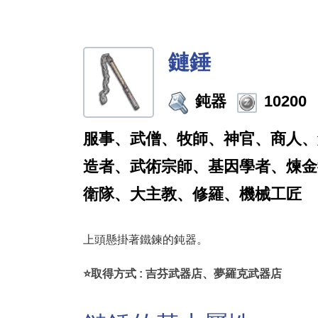
鏈錘
鈍器
10200
服事、武僧、牧師、神官、商人、
造者、武術宗師、基因學者、煉金
衛隊、大主教、修羅、機械工匠
上頭懸掛著鐵鍊的鈍器。
⭐取得方式 : 吉芬武器店、夢羅克武器店