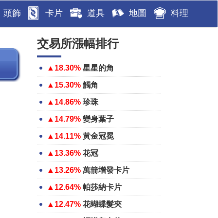
頭飾
卡片
道具
地圖
料理
交易所漲幅排行
▲18.30%
星星的角
▲15.30%
觸角
▲14.86%
珍珠
▲14.79%
變身葉子
▲14.11%
黃金冠冕
▲13.36%
花冠
▲13.26%
萬箭增發卡片
▲12.64%
帕莎納卡片
▲12.47%
花蝴蝶髮夾