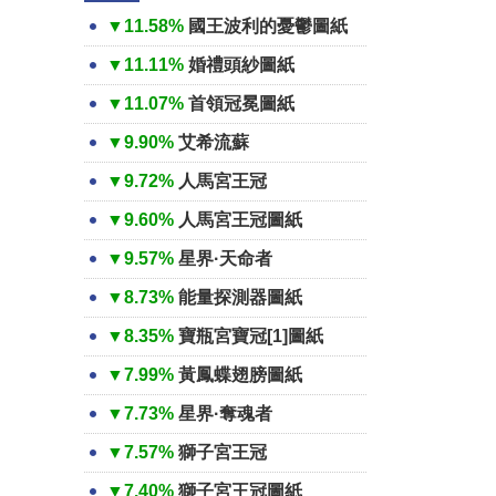
▼11.58%
國王波利的憂鬱圖紙
▼11.11%
婚禮頭紗圖紙
▼11.07%
首領冠冕圖紙
▼9.90%
艾希流蘇
▼9.72%
人馬宮王冠
▼9.60%
人馬宮王冠圖紙
▼9.57%
星界·天命者
▼8.73%
能量探測器圖紙
▼8.35%
寶瓶宮寶冠[1]圖紙
▼7.99%
黃鳳蝶翅膀圖紙
▼7.73%
星界·奪魂者
▼7.57%
獅子宮王冠
▼7.40%
獅子宮王冠圖紙