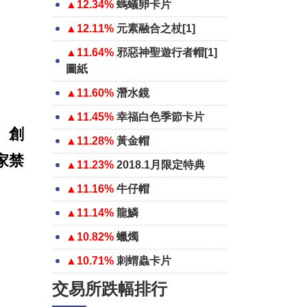
▲12.34%
螞蟻卵卡片
▲12.11%
元素融合之杖[1]
▲11.64%
邪惡神聖遊行者帽[1]
圖紙
▲11.60%
潛水鏡
▲11.45%
幸福白色季節卡片
、創
▲11.28%
黃金帽
家禁
▲11.23%
2018.1月限定特典
▲11.16%
牛仔帽
▲11.14%
龍鱗
▲10.82%
蠟燭
▲10.71%
刺蝟蟲卡片
交易所跌幅排行