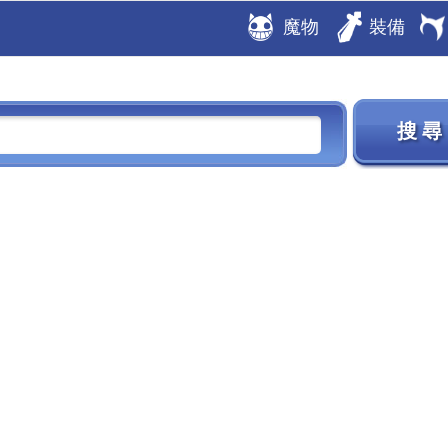
魔物
裝備