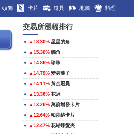
頭飾
卡片
道具
地圖
料理
交易所漲幅排行
▲18.30%
星星的角
▲15.30%
觸角
▲14.86%
珍珠
▲14.79%
變身葉子
▲14.11%
黃金冠冕
▲13.36%
花冠
▲13.26%
萬箭增發卡片
▲12.64%
帕莎納卡片
▲12.47%
花蝴蝶髮夾