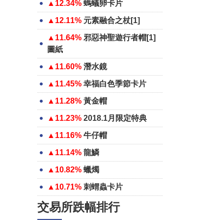
▲12.34%
螞蟻卵卡片
▲12.11%
元素融合之杖[1]
▲11.64%
邪惡神聖遊行者帽[1]
圖紙
▲11.60%
潛水鏡
▲11.45%
幸福白色季節卡片
▲11.28%
黃金帽
▲11.23%
2018.1月限定特典
▲11.16%
牛仔帽
▲11.14%
龍鱗
▲10.82%
蠟燭
▲10.71%
刺蝟蟲卡片
交易所跌幅排行