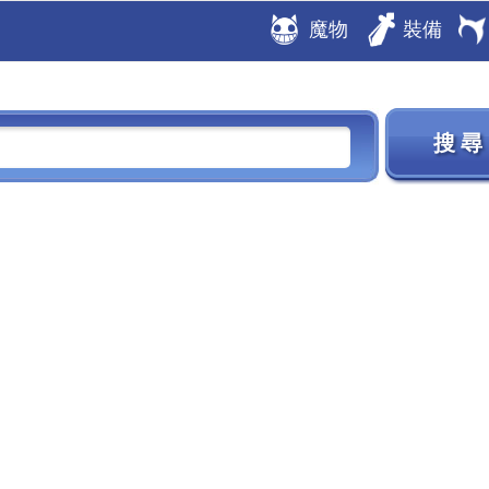
魔物
裝備