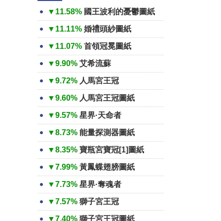
▼11.58%
國王波利的憂鬱圖紙
▼11.11%
婚禮頭紗圖紙
▼11.07%
首領冠冕圖紙
▼9.90%
艾希流蘇
▼9.72%
人馬宮王冠
▼9.60%
人馬宮王冠圖紙
▼9.57%
星界·天命者
▼8.73%
能量探測器圖紙
▼8.35%
寶瓶宮寶冠[1]圖紙
▼7.99%
黃鳳蝶翅膀圖紙
▼7.73%
星界·奪魂者
▼7.57%
獅子宮王冠
▼7.40%
獅子宮王冠圖紙