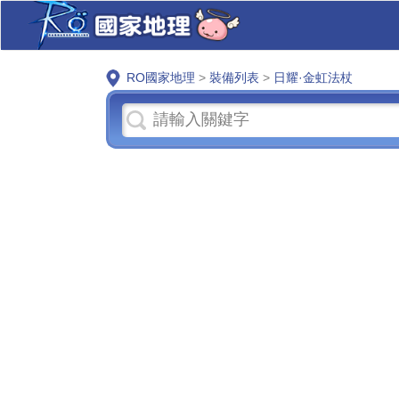
RO國家地理
>
裝備列表
>
日耀·金虹法杖