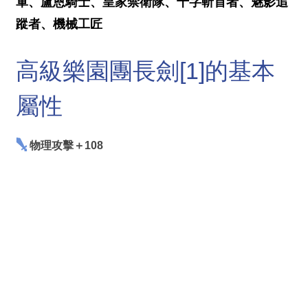
軍、盧恩騎士、皇家禁衛隊、十字斬首者、魅影追
蹤者、機械工匠
高級樂園團長劍[1]的基本
屬性
物理攻擊＋108