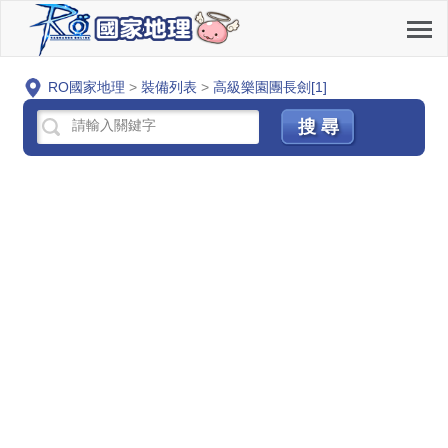
RO國家地理
>
裝備列表
>
高級樂園團長劍[1]