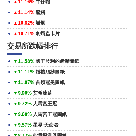
▲11.16%
牛仔帽
▲11.14%
龍鱗
▲10.82%
蠟燭
▲10.71%
刺蝟蟲卡片
交易所跌幅排行
▼11.58%
國王波利的憂鬱圖紙
▼11.11%
婚禮頭紗圖紙
▼11.07%
首領冠冕圖紙
▼9.90%
艾希流蘇
▼9.72%
人馬宮王冠
▼9.60%
人馬宮王冠圖紙
▼9.57%
星界·天命者
▼8.73%
能量探測器圖紙