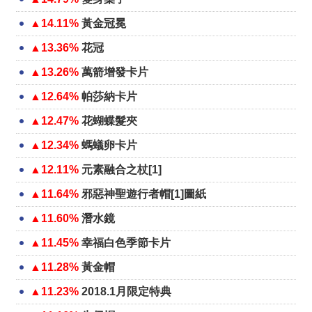
▲14.11%
黃金冠冕
▲13.36%
花冠
▲13.26%
萬箭增發卡片
▲12.64%
帕莎納卡片
▲12.47%
花蝴蝶髮夾
▲12.34%
螞蟻卵卡片
▲12.11%
元素融合之杖[1]
▲11.64%
邪惡神聖遊行者帽[1]圖紙
▲11.60%
潛水鏡
▲11.45%
幸福白色季節卡片
▲11.28%
黃金帽
▲11.23%
2018.1月限定特典