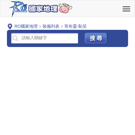
RO國家地理
>
裝備列表
>
哥布靈-恥笑