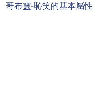
哥布靈-恥笑的基本屬性