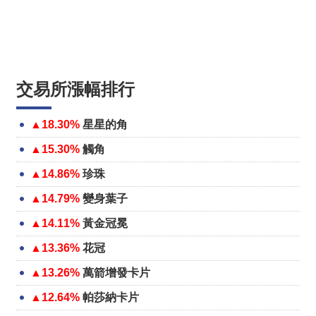
交易所漲幅排行
▲18.30%
星星的角
▲15.30%
觸角
▲14.86%
珍珠
▲14.79%
變身葉子
▲14.11%
黃金冠冕
▲13.36%
花冠
▲13.26%
萬箭增發卡片
▲12.64%
帕莎納卡片