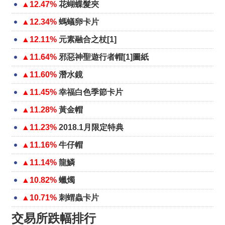
▲12.47%
花蝴蝶髮夾
▲12.34%
螞蟻卵卡片
▲12.11%
元素融合之杖[1]
▲11.64%
邪惡神聖遊行者帽[1]圖紙
▲11.60%
潛水鏡
▲11.45%
幸福白色季節卡片
▲11.28%
黃金帽
▲11.23%
2018.1月限定特典
▲11.16%
牛仔帽
▲11.14%
龍鱗
▲10.82%
蠟燭
▲10.71%
刺蝟蟲卡片
交易所跌幅排行