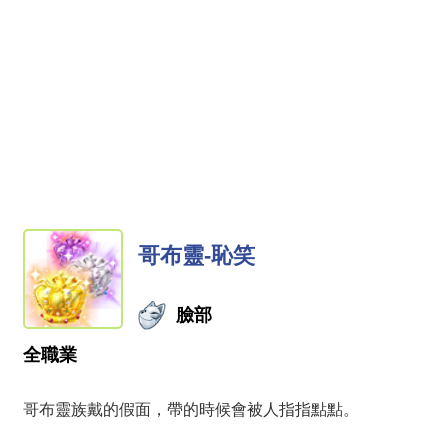
哥布靈-恥笑
臉部
全職業
哥布靈族戴的假面，帶的時候會被人指指點點。