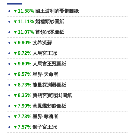
▼11.58%
國王波利的憂鬱圖紙
▼11.11%
婚禮頭紗圖紙
▼11.07%
首領冠冕圖紙
▼9.90%
艾希流蘇
▼9.72%
人馬宮王冠
▼9.60%
人馬宮王冠圖紙
▼9.57%
星界·天命者
▼8.73%
能量探測器圖紙
▼8.35%
寶瓶宮寶冠[1]圖紙
▼7.99%
黃鳳蝶翅膀圖紙
▼7.73%
星界·奪魂者
▼7.57%
獅子宮王冠