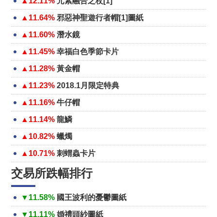
▲12.11%
元素融合之杖[1]
▲11.64%
邪惡神聖遊行者帽[1]圖紙
▲11.60%
潛水鏡
▲11.45%
幸福白色季節卡片
▲11.28%
黃金帽
▲11.23%
2018.1月限定特典
▲11.16%
牛仔帽
▲11.14%
龍鱗
▲10.82%
蠟燭
▲10.71%
刺蝟蟲卡片
交易所跌幅排行
▼11.58%
國王波利的憂鬱圖紙
▼11.11%
婚禮頭紗圖紙