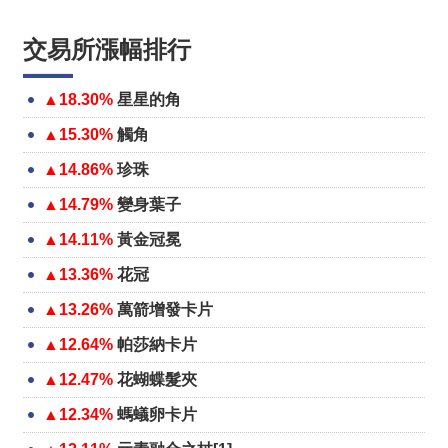
交易所漲幅排行
▲18.30%
星星的角
▲15.30%
觸角
▲14.86%
珍珠
▲14.79%
變身葉子
▲14.11%
黃金冠冕
▲13.36%
花冠
▲13.26%
萬箭增發卡片
▲12.64%
帕莎納卡片
▲12.47%
花蝴蝶髮夾
▲12.34%
螞蟻卵卡片