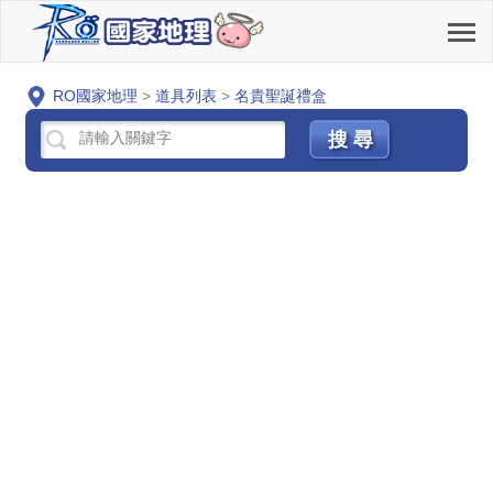
RO國家地理
>
道具列表
>
名貴聖誕禮盒