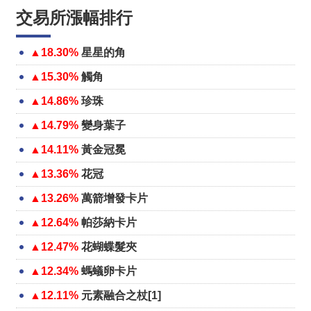
交易所漲幅排行
▲18.30%
星星的角
▲15.30%
觸角
▲14.86%
珍珠
▲14.79%
變身葉子
▲14.11%
黃金冠冕
▲13.36%
花冠
▲13.26%
萬箭增發卡片
▲12.64%
帕莎納卡片
▲12.47%
花蝴蝶髮夾
▲12.34%
螞蟻卵卡片
▲12.11%
元素融合之杖[1]