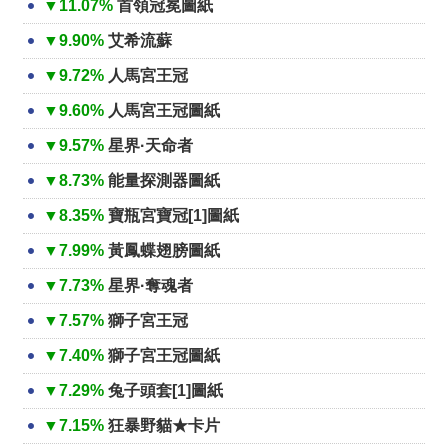
▼11.07%
首領冠冕圖紙
▼9.90%
艾希流蘇
▼9.72%
人馬宮王冠
▼9.60%
人馬宮王冠圖紙
▼9.57%
星界·天命者
▼8.73%
能量探測器圖紙
▼8.35%
寶瓶宮寶冠[1]圖紙
▼7.99%
黃鳳蝶翅膀圖紙
▼7.73%
星界·奪魂者
▼7.57%
獅子宮王冠
▼7.40%
獅子宮王冠圖紙
▼7.29%
兔子頭套[1]圖紙
▼7.15%
狂暴野貓★卡片