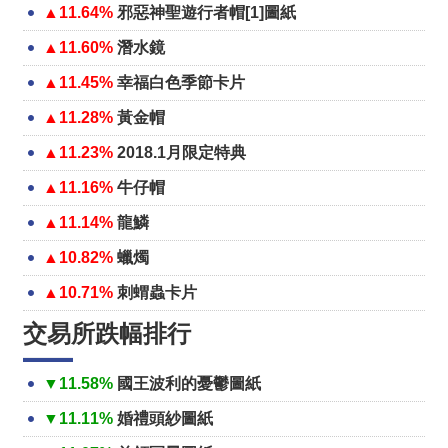
▲11.64%
邪惡神聖遊行者帽[1]圖紙
▲11.60%
潛水鏡
▲11.45%
幸福白色季節卡片
▲11.28%
黃金帽
▲11.23%
2018.1月限定特典
▲11.16%
牛仔帽
▲11.14%
龍鱗
▲10.82%
蠟燭
▲10.71%
刺蝟蟲卡片
交易所跌幅排行
▼11.58%
國王波利的憂鬱圖紙
▼11.11%
婚禮頭紗圖紙