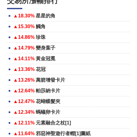
交易所漲幅排行
▲18.30%
星星的角
▲15.30%
觸角
▲14.86%
珍珠
▲14.79%
變身葉子
▲14.11%
黃金冠冕
▲13.36%
花冠
▲13.26%
萬箭增發卡片
▲12.64%
帕莎納卡片
▲12.47%
花蝴蝶髮夾
▲12.34%
螞蟻卵卡片
▲12.11%
元素融合之杖[1]
▲11.64%
邪惡神聖遊行者帽[1]圖紙