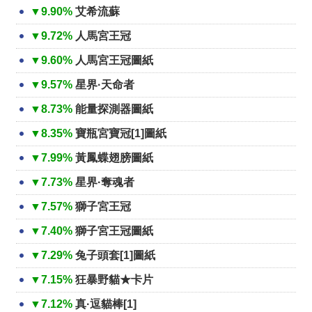
▼9.90%
艾希流蘇
▼9.72%
人馬宮王冠
▼9.60%
人馬宮王冠圖紙
▼9.57%
星界·天命者
▼8.73%
能量探測器圖紙
▼8.35%
寶瓶宮寶冠[1]圖紙
▼7.99%
黃鳳蝶翅膀圖紙
▼7.73%
星界·奪魂者
▼7.57%
獅子宮王冠
▼7.40%
獅子宮王冠圖紙
▼7.29%
兔子頭套[1]圖紙
▼7.15%
狂暴野貓★卡片
▼7.12%
真·逗貓棒[1]