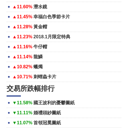
▲11.60%
潛水鏡
▲11.45%
幸福白色季節卡片
▲11.28%
黃金帽
▲11.23%
2018.1月限定特典
▲11.16%
牛仔帽
▲11.14%
龍鱗
▲10.82%
蠟燭
▲10.71%
刺蝟蟲卡片
交易所跌幅排行
▼11.58%
國王波利的憂鬱圖紙
▼11.11%
婚禮頭紗圖紙
▼11.07%
首領冠冕圖紙