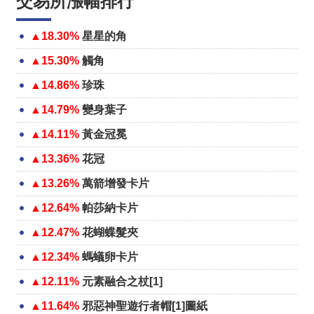
交易所漲幅排行
▲18.30%
星星的角
▲15.30%
觸角
▲14.86%
珍珠
▲14.79%
變身葉子
▲14.11%
黃金冠冕
▲13.36%
花冠
▲13.26%
萬箭增發卡片
▲12.64%
帕莎納卡片
▲12.47%
花蝴蝶髮夾
▲12.34%
螞蟻卵卡片
▲12.11%
元素融合之杖[1]
▲11.64%
邪惡神聖遊行者帽[1]圖紙