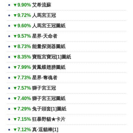
▼9.90%
艾希流蘇
▼9.72%
人馬宮王冠
▼9.60%
人馬宮王冠圖紙
▼9.57%
星界·天命者
▼8.73%
能量探測器圖紙
▼8.35%
寶瓶宮寶冠[1]圖紙
▼7.99%
黃鳳蝶翅膀圖紙
▼7.73%
星界·奪魂者
▼7.57%
獅子宮王冠
▼7.40%
獅子宮王冠圖紙
▼7.29%
兔子頭套[1]圖紙
▼7.15%
狂暴野貓★卡片
▼7.12%
真·逗貓棒[1]