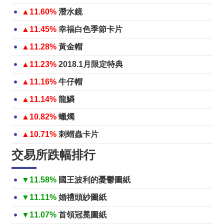
▲11.60%
潛水鏡
▲11.45%
幸福白色季節卡片
▲11.28%
黃金帽
▲11.23%
2018.1月限定特典
▲11.16%
牛仔帽
▲11.14%
龍鱗
▲10.82%
蠟燭
▲10.71%
刺蝟蟲卡片
交易所跌幅排行
▼11.58%
國王波利的憂鬱圖紙
▼11.11%
婚禮頭紗圖紙
▼11.07%
首領冠冕圖紙