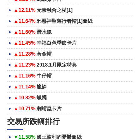
▲12.11%
元素融合之杖[1]
▲11.64%
邪惡神聖遊行者帽[1]圖紙
▲11.60%
潛水鏡
▲11.45%
幸福白色季節卡片
▲11.28%
黃金帽
▲11.23%
2018.1月限定特典
▲11.16%
牛仔帽
▲11.14%
龍鱗
▲10.82%
蠟燭
▲10.71%
刺蝟蟲卡片
交易所跌幅排行
▼11.58%
國王波利的憂鬱圖紙