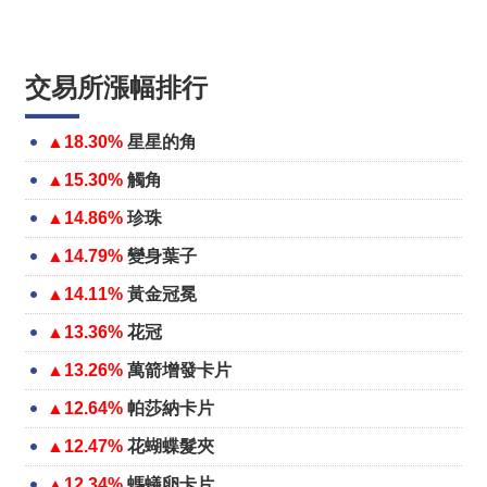
交易所漲幅排行
▲18.30%
星星的角
▲15.30%
觸角
▲14.86%
珍珠
▲14.79%
變身葉子
▲14.11%
黃金冠冕
▲13.36%
花冠
▲13.26%
萬箭增發卡片
▲12.64%
帕莎納卡片
▲12.47%
花蝴蝶髮夾
▲12.34%
螞蟻卵卡片