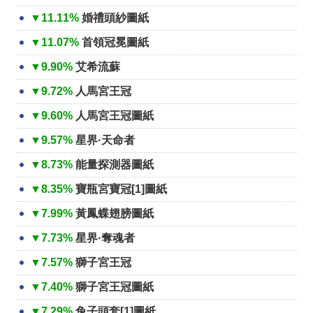
▼11.11%
婚禮頭紗圖紙
▼11.07%
首領冠冕圖紙
▼9.90%
艾希流蘇
▼9.72%
人馬宮王冠
▼9.60%
人馬宮王冠圖紙
▼9.57%
星界·天命者
▼8.73%
能量探測器圖紙
▼8.35%
寶瓶宮寶冠[1]圖紙
▼7.99%
黃鳳蝶翅膀圖紙
▼7.73%
星界·奪魂者
▼7.57%
獅子宮王冠
▼7.40%
獅子宮王冠圖紙
▼7.29%
兔子頭套[1]圖紙