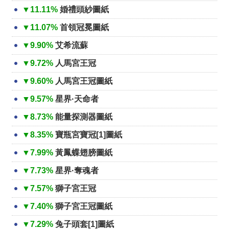
▼11.11%
婚禮頭紗圖紙
▼11.07%
首領冠冕圖紙
▼9.90%
艾希流蘇
▼9.72%
人馬宮王冠
▼9.60%
人馬宮王冠圖紙
▼9.57%
星界·天命者
▼8.73%
能量探測器圖紙
▼8.35%
寶瓶宮寶冠[1]圖紙
▼7.99%
黃鳳蝶翅膀圖紙
▼7.73%
星界·奪魂者
▼7.57%
獅子宮王冠
▼7.40%
獅子宮王冠圖紙
▼7.29%
兔子頭套[1]圖紙