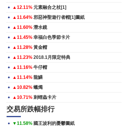
▲12.11%
元素融合之杖[1]
▲11.64%
邪惡神聖遊行者帽[1]圖紙
▲11.60%
潛水鏡
▲11.45%
幸福白色季節卡片
▲11.28%
黃金帽
▲11.23%
2018.1月限定特典
▲11.16%
牛仔帽
▲11.14%
龍鱗
▲10.82%
蠟燭
▲10.71%
刺蝟蟲卡片
交易所跌幅排行
▼11.58%
國王波利的憂鬱圖紙