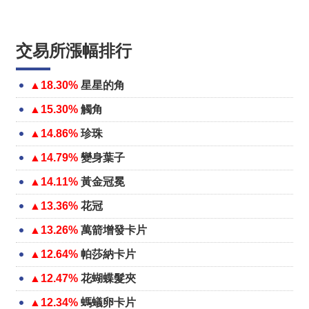
交易所漲幅排行
▲18.30%
星星的角
▲15.30%
觸角
▲14.86%
珍珠
▲14.79%
變身葉子
▲14.11%
黃金冠冕
▲13.36%
花冠
▲13.26%
萬箭增發卡片
▲12.64%
帕莎納卡片
▲12.47%
花蝴蝶髮夾
▲12.34%
螞蟻卵卡片