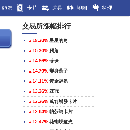
頭飾
卡片
道具
地圖
料理
交易所漲幅排行
▲18.30%
星星的角
▲15.30%
觸角
▲14.86%
珍珠
▲14.79%
變身葉子
▲14.11%
黃金冠冕
▲13.36%
花冠
▲13.26%
萬箭增發卡片
▲12.64%
帕莎納卡片
▲12.47%
花蝴蝶髮夾