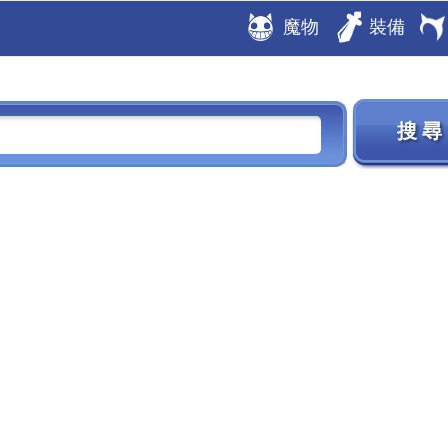
魔物
裝備