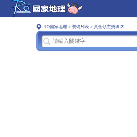
RO國家地理
>
裝備列表
>
黃金領主寶珠[2]