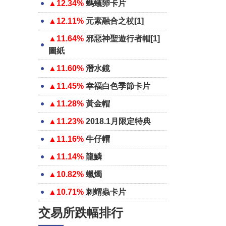
▲12.34%
螞蟻卵卡片
▲12.11%
元素融合之杖[1]
▲11.64%
邪惡神聖遊行者帽[1]
圖紙
▲11.60%
潛水鏡
▲11.45%
幸福白色季節卡片
▲11.28%
黃金帽
▲11.23%
2018.1月限定特典
▲11.16%
牛仔帽
▲11.14%
龍鱗
▲10.82%
蠟燭
▲10.71%
刺蝟蟲卡片
交易所跌幅排行