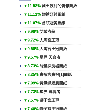
▼11.58%
國王波利的憂鬱圖紙
▼11.11%
婚禮頭紗圖紙
▼11.07%
首領冠冕圖紙
▼9.90%
艾希流蘇
▼9.72%
人馬宮王冠
▼9.60%
人馬宮王冠圖紙
▼9.57%
星界·天命者
▼8.73%
能量探測器圖紙
▼8.35%
寶瓶宮寶冠[1]圖紙
▼7.99%
黃鳳蝶翅膀圖紙
▼7.73%
星界·奪魂者
▼7.57%
獅子宮王冠
▼7.40%
獅子宮王冠圖紙