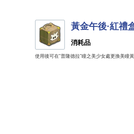
黃金午後·紅禮
消耗品
使用後可在"普隆德拉"瞳之美少女處更換美瞳黃