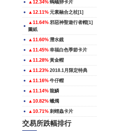
▲12.34%
螞蟻卵卡片
▲12.11%
元素融合之杖[1]
▲11.64%
邪惡神聖遊行者帽[1]
圖紙
▲11.60%
潛水鏡
▲11.45%
幸福白色季節卡片
▲11.28%
黃金帽
▲11.23%
2018.1月限定特典
▲11.16%
牛仔帽
▲11.14%
龍鱗
▲10.82%
蠟燭
▲10.71%
刺蝟蟲卡片
交易所跌幅排行