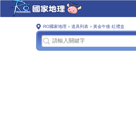
RO國家地理
>
道具列表
>
黃金午後·紅禮盒