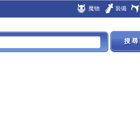
魔物
裝備