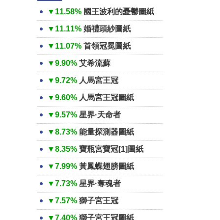
▼11.58%
國王波利的憂鬱圖紙
▼11.11%
婚禮頭紗圖紙
▼11.07%
首領冠冕圖紙
▼9.90%
艾希流蘇
▼9.72%
人馬宮王冠
▼9.60%
人馬宮王冠圖紙
▼9.57%
星界·天命者
▼8.73%
能量探測器圖紙
▼8.35%
寶瓶宮寶冠[1]圖紙
▼7.99%
黃鳳蝶翅膀圖紙
▼7.73%
星界·奪魂者
▼7.57%
獅子宮王冠
▼7.40%
獅子宮王冠圖紙