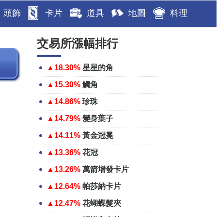
頭飾
卡片
道具
地圖
料理
交易所漲幅排行
▲18.30%
星星的角
▲15.30%
觸角
▲14.86%
珍珠
▲14.79%
變身葉子
▲14.11%
黃金冠冕
▲13.36%
花冠
▲13.26%
萬箭增發卡片
▲12.64%
帕莎納卡片
▲12.47%
花蝴蝶髮夾