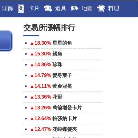
頭飾
卡片
道具
地圖
料理
交易所漲幅排行
▲18.30%
星星的角
▲15.30%
觸角
▲14.86%
珍珠
▲14.79%
變身葉子
▲14.11%
黃金冠冕
▲13.36%
花冠
▲13.26%
萬箭增發卡片
▲12.64%
帕莎納卡片
▲12.47%
花蝴蝶髮夾