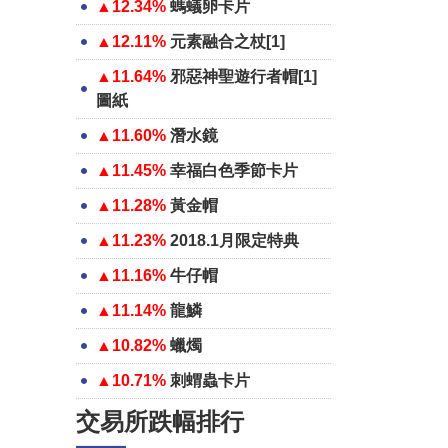
▲12.34%
螞蟻卵卡片
▲12.11%
元素融合之杖[1]
▲11.64%
邪惡神聖遊行者帽[1]
圖紙
▲11.60%
潛水鏡
▲11.45%
幸福白色季節卡片
▲11.28%
黃金帽
▲11.23%
2018.1月限定特典
▲11.16%
牛仔帽
▲11.14%
龍鱗
▲10.82%
蠟燭
▲10.71%
刺蝟蟲卡片
交易所跌幅排行