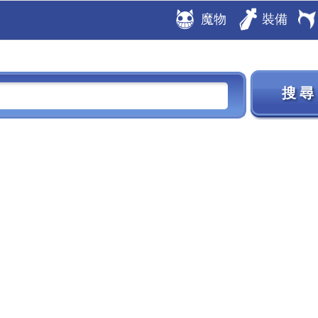
魔物
裝備