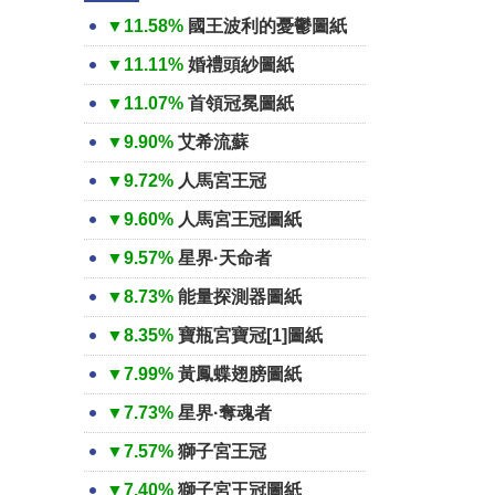
▼11.58%
國王波利的憂鬱圖紙
▼11.11%
婚禮頭紗圖紙
▼11.07%
首領冠冕圖紙
▼9.90%
艾希流蘇
▼9.72%
人馬宮王冠
▼9.60%
人馬宮王冠圖紙
▼9.57%
星界·天命者
▼8.73%
能量探測器圖紙
▼8.35%
寶瓶宮寶冠[1]圖紙
▼7.99%
黃鳳蝶翅膀圖紙
▼7.73%
星界·奪魂者
▼7.57%
獅子宮王冠
▼7.40%
獅子宮王冠圖紙