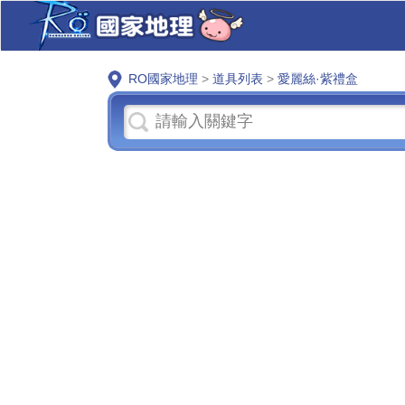
RO國家地理
>
道具列表
>
愛麗絲·紫禮盒