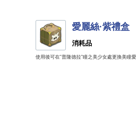
愛麗絲·紫禮盒
消耗品
使用後可在"普隆德拉"瞳之美少女處更換美瞳愛