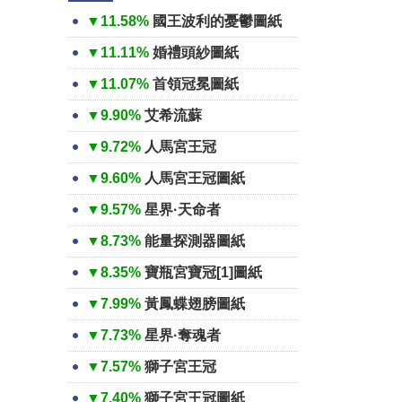
▼11.58%
國王波利的憂鬱圖紙
▼11.11%
婚禮頭紗圖紙
▼11.07%
首領冠冕圖紙
▼9.90%
艾希流蘇
▼9.72%
人馬宮王冠
▼9.60%
人馬宮王冠圖紙
▼9.57%
星界·天命者
▼8.73%
能量探測器圖紙
▼8.35%
寶瓶宮寶冠[1]圖紙
▼7.99%
黃鳳蝶翅膀圖紙
▼7.73%
星界·奪魂者
▼7.57%
獅子宮王冠
▼7.40%
獅子宮王冠圖紙