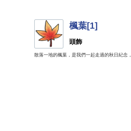
楓葉[1]
頭飾
散落一地的楓葉，是我們一起走過的秋日紀念