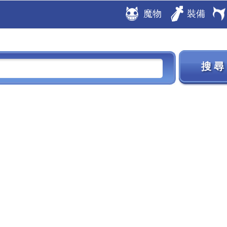
魔物
裝備