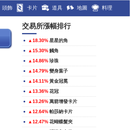
頭飾
卡片
道具
地圖
料理
交易所漲幅排行
▲18.30%
星星的角
▲15.30%
觸角
▲14.86%
珍珠
▲14.79%
變身葉子
▲14.11%
黃金冠冕
▲13.36%
花冠
▲13.26%
萬箭增發卡片
▲12.64%
帕莎納卡片
▲12.47%
花蝴蝶髮夾