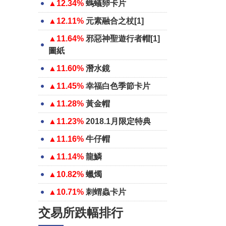
▲12.34%
螞蟻卵卡片
▲12.11%
元素融合之杖[1]
▲11.64%
邪惡神聖遊行者帽[1]
圖紙
▲11.60%
潛水鏡
▲11.45%
幸福白色季節卡片
▲11.28%
黃金帽
▲11.23%
2018.1月限定特典
▲11.16%
牛仔帽
▲11.14%
龍鱗
▲10.82%
蠟燭
▲10.71%
刺蝟蟲卡片
交易所跌幅排行