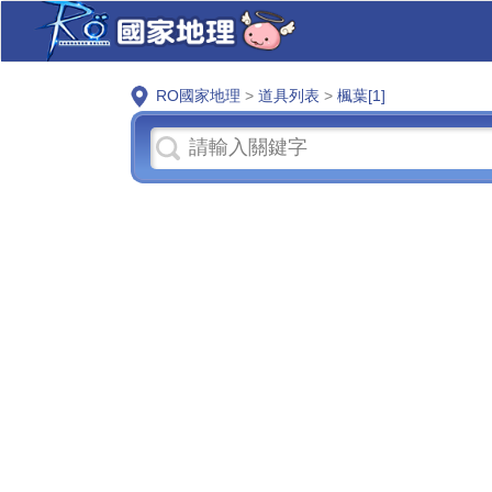
RO國家地理
>
道具列表
>
楓葉[1]