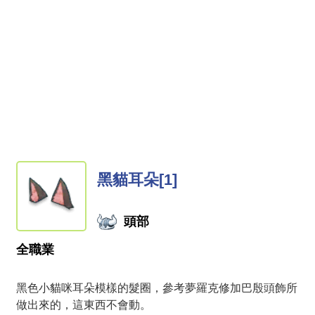
黑貓耳朵[1]
頭部
全職業
黑色小貓咪耳朵模樣的髮圈，參考夢羅克修加巴殷頭飾所
做出來的，這東西不會動。