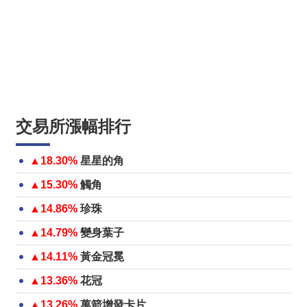
交易所漲幅排行
▲18.30%
星星的角
▲15.30%
觸角
▲14.86%
珍珠
▲14.79%
變身葉子
▲14.11%
黃金冠冕
▲13.36%
花冠
▲13.26%
萬箭增發卡片