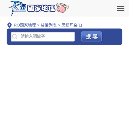
RO國家地理
>
裝備列表
>
黑貓耳朵[1]