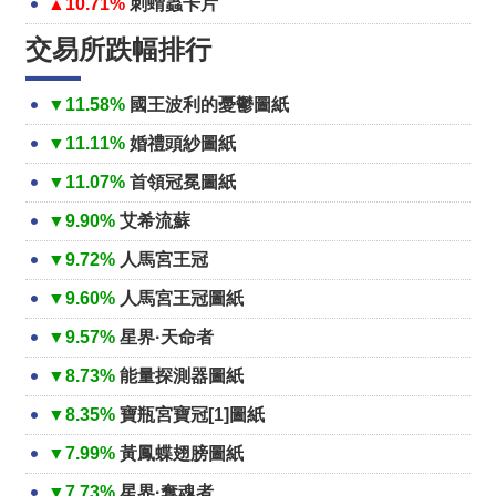
▲10.71%
刺蝟蟲卡片
交易所跌幅排行
▼11.58%
國王波利的憂鬱圖紙
▼11.11%
婚禮頭紗圖紙
▼11.07%
首領冠冕圖紙
▼9.90%
艾希流蘇
▼9.72%
人馬宮王冠
▼9.60%
人馬宮王冠圖紙
▼9.57%
星界·天命者
▼8.73%
能量探測器圖紙
▼8.35%
寶瓶宮寶冠[1]圖紙
▼7.99%
黃鳳蝶翅膀圖紙
▼7.73%
星界·奪魂者