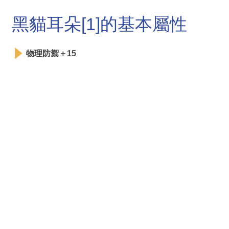
黑貓耳朵[1]的基本屬性
物理防禦＋15