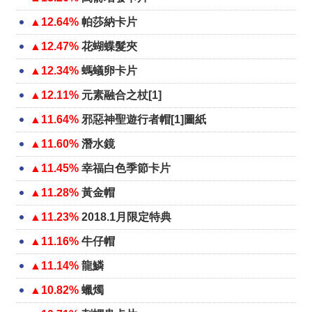
▲12.64%
帕莎納卡片
▲12.47%
花蝴蝶髮夾
▲12.34%
螞蟻卵卡片
▲12.11%
元素融合之杖[1]
▲11.64%
邪惡神聖遊行者帽[1]圖紙
▲11.60%
潛水鏡
▲11.45%
幸福白色季節卡片
▲11.28%
黃金帽
▲11.23%
2018.1月限定特典
▲11.16%
牛仔帽
▲11.14%
龍鱗
▲10.82%
蠟燭