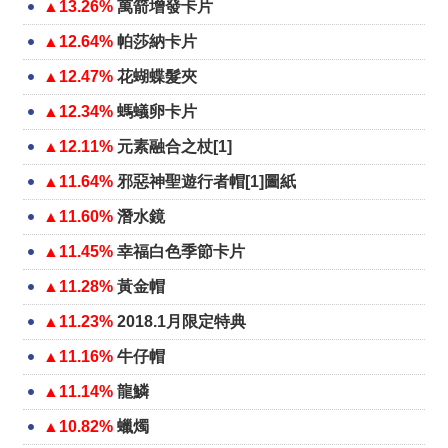
▲13.26%
萬箭增發卡片
▲12.64%
帕莎納卡片
▲12.47%
花蝴蝶髮夾
▲12.34%
螞蟻卵卡片
▲12.11%
元素融合之杖[1]
▲11.64%
邪惡神聖遊行者帽[1]圖紙
▲11.60%
潛水鏡
▲11.45%
幸福白色季節卡片
▲11.28%
黃金帽
▲11.23%
2018.1月限定特典
▲11.16%
牛仔帽
▲11.14%
龍鱗
▲10.82%
蠟燭