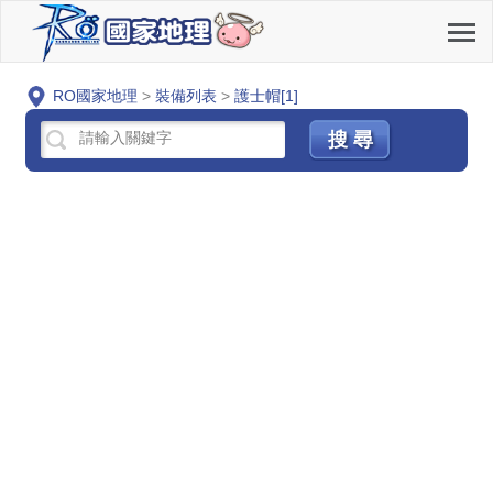
RO國家地理
>
裝備列表
>
護士帽[1]