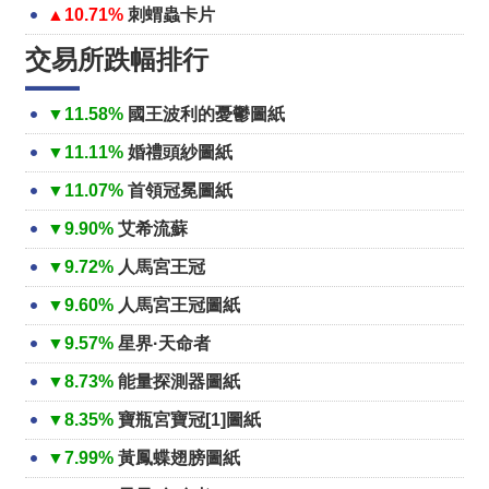
▲10.71%
刺蝟蟲卡片
交易所跌幅排行
▼11.58%
國王波利的憂鬱圖紙
▼11.11%
婚禮頭紗圖紙
▼11.07%
首領冠冕圖紙
▼9.90%
艾希流蘇
▼9.72%
人馬宮王冠
▼9.60%
人馬宮王冠圖紙
▼9.57%
星界·天命者
▼8.73%
能量探測器圖紙
▼8.35%
寶瓶宮寶冠[1]圖紙
▼7.99%
黃鳳蝶翅膀圖紙