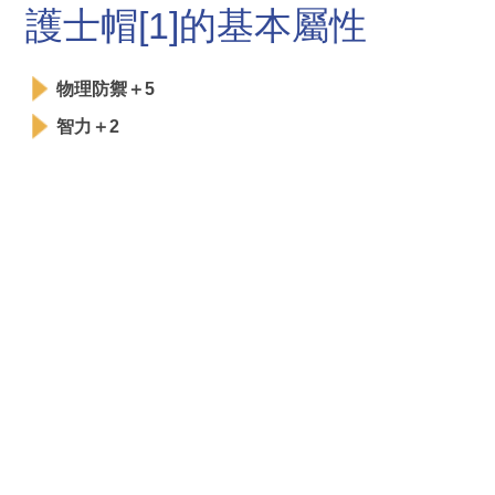
護士帽[1]的基本屬性
物理防禦＋5
智力＋2