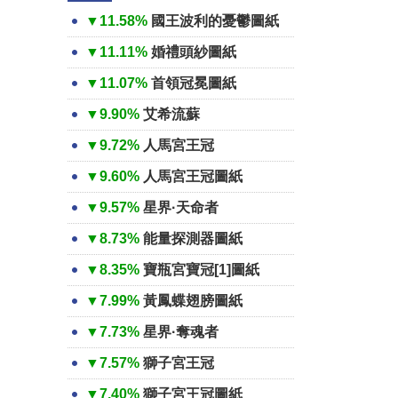
▼11.58%
國王波利的憂鬱圖紙
▼11.11%
婚禮頭紗圖紙
▼11.07%
首領冠冕圖紙
▼9.90%
艾希流蘇
▼9.72%
人馬宮王冠
▼9.60%
人馬宮王冠圖紙
▼9.57%
星界·天命者
▼8.73%
能量探測器圖紙
▼8.35%
寶瓶宮寶冠[1]圖紙
▼7.99%
黃鳳蝶翅膀圖紙
▼7.73%
星界·奪魂者
▼7.57%
獅子宮王冠
▼7.40%
獅子宮王冠圖紙