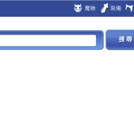
魔物
裝備