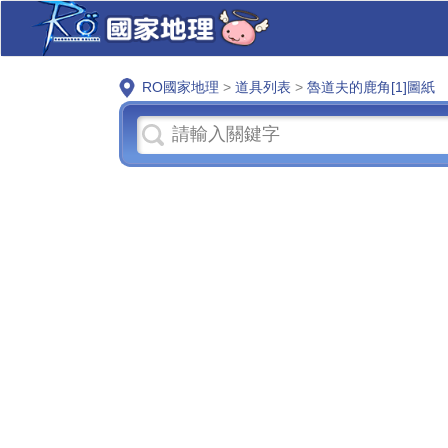
RO國家地理
>
道具列表
>
魯道夫的鹿角[1]圖紙