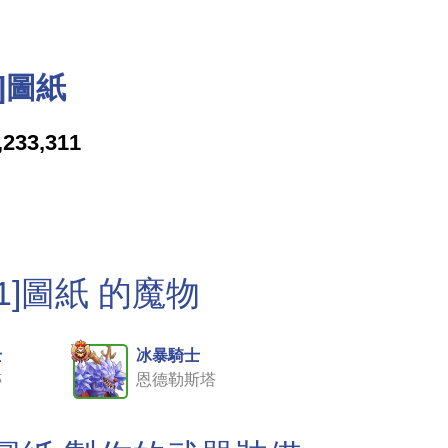
]圖紙
,233,311
1]圖紙 的魔物
士
冰暴騎士
跡
恩德勒斯塔