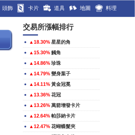
頭飾
卡片
道具
地圖
料理
交易所漲幅排行
▲18.30%
星星的角
▲15.30%
觸角
▲14.86%
珍珠
▲14.79%
變身葉子
▲14.11%
黃金冠冕
▲13.36%
花冠
▲13.26%
萬箭增發卡片
▲12.64%
帕莎納卡片
▲12.47%
花蝴蝶髮夾