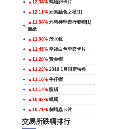
▲12.34%
螞蟻卵卡片
▲12.11%
元素融合之杖[1]
▲11.64%
邪惡神聖遊行者帽[1]
圖紙
▲11.60%
潛水鏡
▲11.45%
幸福白色季節卡片
▲11.28%
黃金帽
▲11.23%
2018.1月限定特典
▲11.16%
牛仔帽
▲11.14%
龍鱗
▲10.82%
蠟燭
▲10.71%
刺蝟蟲卡片
交易所跌幅排行