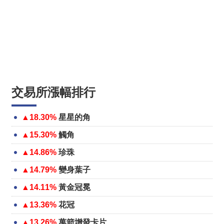
交易所漲幅排行
▲18.30%
星星的角
▲15.30%
觸角
▲14.86%
珍珠
▲14.79%
變身葉子
▲14.11%
黃金冠冕
▲13.36%
花冠
▲13.26%
萬箭增發卡片