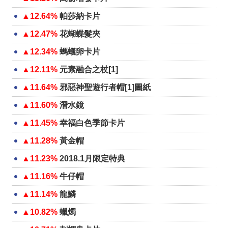
▲12.64%
帕莎納卡片
▲12.47%
花蝴蝶髮夾
▲12.34%
螞蟻卵卡片
▲12.11%
元素融合之杖[1]
▲11.64%
邪惡神聖遊行者帽[1]圖紙
▲11.60%
潛水鏡
▲11.45%
幸福白色季節卡片
▲11.28%
黃金帽
▲11.23%
2018.1月限定特典
▲11.16%
牛仔帽
▲11.14%
龍鱗
▲10.82%
蠟燭