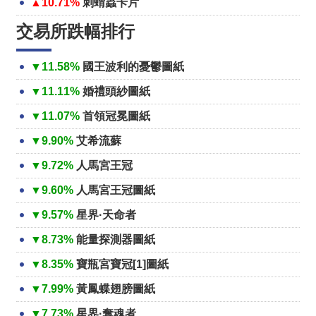
▲10.71%
刺蝟蟲卡片
交易所跌幅排行
▼11.58%
國王波利的憂鬱圖紙
▼11.11%
婚禮頭紗圖紙
▼11.07%
首領冠冕圖紙
▼9.90%
艾希流蘇
▼9.72%
人馬宮王冠
▼9.60%
人馬宮王冠圖紙
▼9.57%
星界·天命者
▼8.73%
能量探測器圖紙
▼8.35%
寶瓶宮寶冠[1]圖紙
▼7.99%
黃鳳蝶翅膀圖紙
▼7.73%
星界·奪魂者