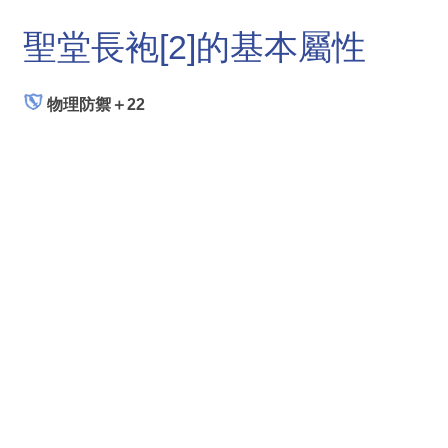
聖堂長袍[2]的基本屬性
物理防禦＋22