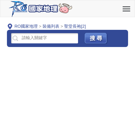
RO國家地理
>
裝備列表
>
聖堂長袍[2]