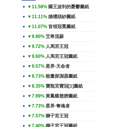
▼11.58%
國王波利的憂鬱圖紙
▼11.11%
婚禮頭紗圖紙
▼11.07%
首領冠冕圖紙
▼9.90%
艾希流蘇
▼9.72%
人馬宮王冠
▼9.60%
人馬宮王冠圖紙
▼9.57%
星界·天命者
▼8.73%
能量探測器圖紙
▼8.35%
寶瓶宮寶冠[1]圖紙
▼7.99%
黃鳳蝶翅膀圖紙
▼7.73%
星界·奪魂者
▼7.57%
獅子宮王冠
▼7.40%
獅子宮王冠圖紙