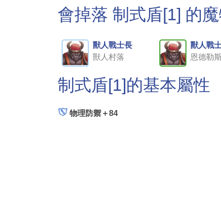
會掉落 制式盾[1] 的
獸人戰士長
獸人戰
獸人村落
恩德勒
制式盾[1]的基本屬性
物理防禦＋84