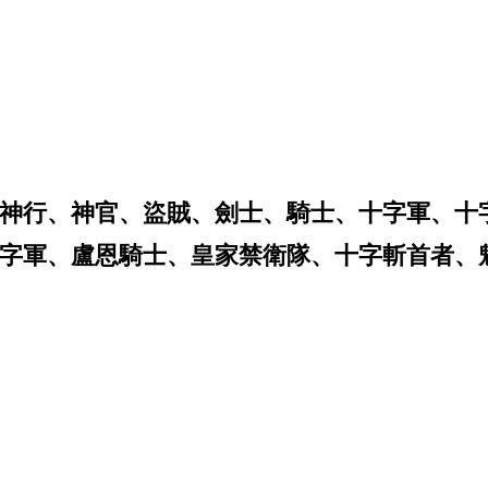
神行、神官、盜賊、劍士、騎士、十字軍、十
字軍、盧恩騎士、皇家禁衛隊、十字斬首者、