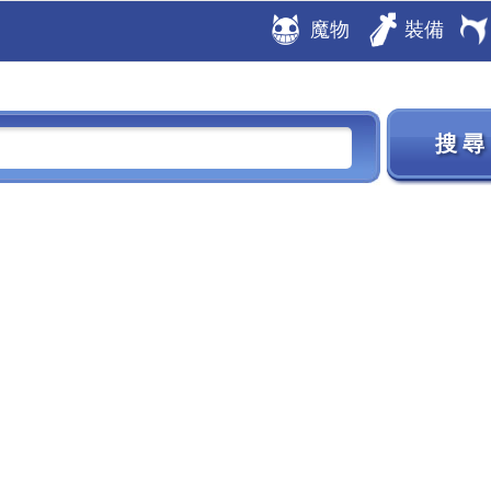
魔物
裝備