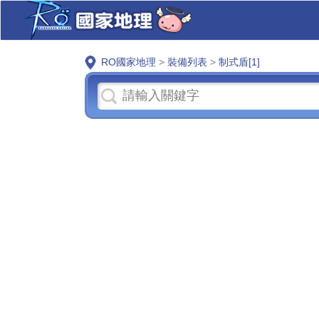
RO國家地理
>
裝備列表
>
制式盾[1]