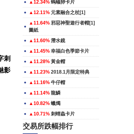
▲12.34%
螞蟻卵卡片
▲12.11%
元素融合之杖[1]
▲11.64%
邪惡神聖遊行者帽[1]
圖紙
▲11.60%
潛水鏡
▲11.45%
幸福白色季節卡片
字刺
▲11.28%
黃金帽
魅影
▲11.23%
2018.1月限定特典
▲11.16%
牛仔帽
▲11.14%
龍鱗
▲10.82%
蠟燭
▲10.71%
刺蝟蟲卡片
交易所跌幅排行