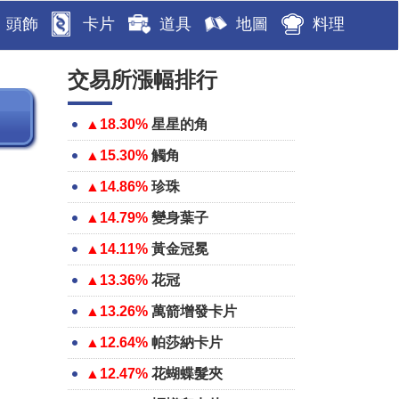
頭飾
卡片
道具
地圖
料理
交易所漲幅排行
▲18.30%
星星的角
▲15.30%
觸角
▲14.86%
珍珠
▲14.79%
變身葉子
▲14.11%
黃金冠冕
▲13.36%
花冠
▲13.26%
萬箭增發卡片
▲12.64%
帕莎納卡片
▲12.47%
花蝴蝶髮夾