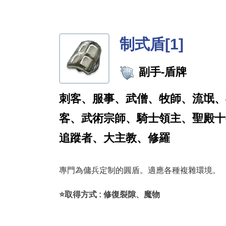
制式盾[1]
副手-盾牌
刺客、服事、武僧、牧師、流氓、
客、武術宗師、騎士領主、聖殿十
追蹤者、大主教、修羅
專門為傭兵定制的圓盾。適應各種複雜環境。
⭐取得方式 : 修復裂隙、魔物