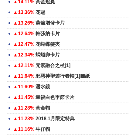
▲14.11%
黃金冠冕
▲13.36%
花冠
▲13.26%
萬箭增發卡片
▲12.64%
帕莎納卡片
▲12.47%
花蝴蝶髮夾
▲12.34%
螞蟻卵卡片
▲12.11%
元素融合之杖[1]
▲11.64%
邪惡神聖遊行者帽[1]圖紙
▲11.60%
潛水鏡
▲11.45%
幸福白色季節卡片
▲11.28%
黃金帽
▲11.23%
2018.1月限定特典
▲11.16%
牛仔帽