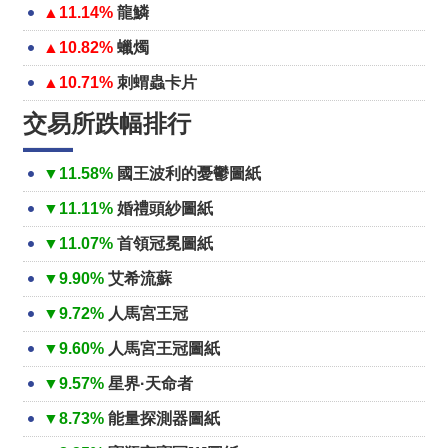
▲11.14%
龍鱗
▲10.82%
蠟燭
▲10.71%
刺蝟蟲卡片
交易所跌幅排行
▼11.58%
國王波利的憂鬱圖紙
▼11.11%
婚禮頭紗圖紙
▼11.07%
首領冠冕圖紙
▼9.90%
艾希流蘇
▼9.72%
人馬宮王冠
▼9.60%
人馬宮王冠圖紙
▼9.57%
星界·天命者
▼8.73%
能量探測器圖紙