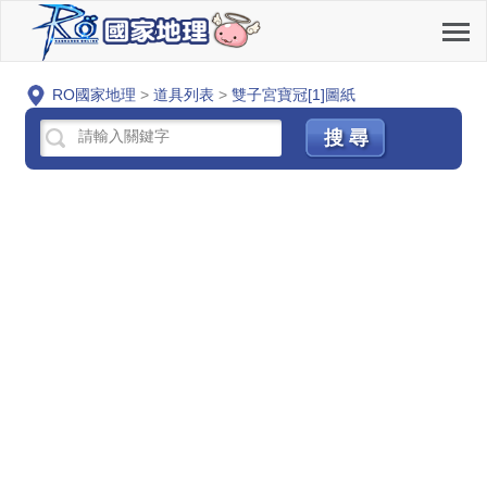
RO國家地理
>
道具列表
>
雙子宮寶冠[1]圖紙