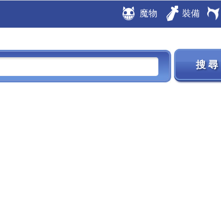
魔物
裝備