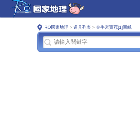
RO國家地理
>
道具列表
>
金牛宮寶冠[1]圖紙