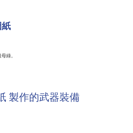
圖紙
祖母綠。
圖紙 製作的武器裝備