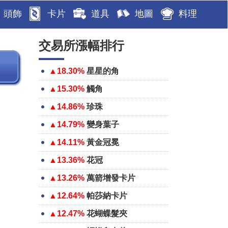
頭飾
卡片
道具
地圖
料理
交易所漲幅排行
▲18.30%
星星的角
▲15.30%
觸角
▲14.86%
珍珠
▲14.79%
變身葉子
▲14.11%
黃金冠冕
▲13.36%
花冠
▲13.26%
萬箭增發卡片
▲12.64%
帕莎納卡片
▲12.47%
花蝴蝶髮夾