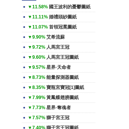
▼11.58%
國王波利的憂鬱圖紙
▼11.11%
婚禮頭紗圖紙
▼11.07%
首領冠冕圖紙
▼9.90%
艾希流蘇
▼9.72%
人馬宮王冠
▼9.60%
人馬宮王冠圖紙
▼9.57%
星界·天命者
▼8.73%
能量探測器圖紙
▼8.35%
寶瓶宮寶冠[1]圖紙
▼7.99%
黃鳳蝶翅膀圖紙
▼7.73%
星界·奪魂者
▼7.57%
獅子宮王冠
▼7.40%
獅子宮王冠圖紙