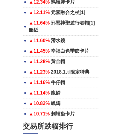
▲12.34%
螞蟻卵卡片
▲12.11%
元素融合之杖[1]
▲11.64%
邪惡神聖遊行者帽[1]
圖紙
▲11.60%
潛水鏡
▲11.45%
幸福白色季節卡片
▲11.28%
黃金帽
▲11.23%
2018.1月限定特典
▲11.16%
牛仔帽
▲11.14%
龍鱗
▲10.82%
蠟燭
▲10.71%
刺蝟蟲卡片
交易所跌幅排行