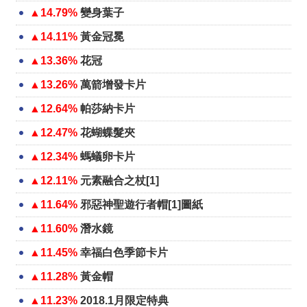
▲14.79%
變身葉子
▲14.11%
黃金冠冕
▲13.36%
花冠
▲13.26%
萬箭增發卡片
▲12.64%
帕莎納卡片
▲12.47%
花蝴蝶髮夾
▲12.34%
螞蟻卵卡片
▲12.11%
元素融合之杖[1]
▲11.64%
邪惡神聖遊行者帽[1]圖紙
▲11.60%
潛水鏡
▲11.45%
幸福白色季節卡片
▲11.28%
黃金帽
▲11.23%
2018.1月限定特典