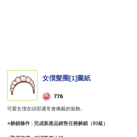
女僕髮圈[1]圖紙
776
可愛女僕在頭部通常會佩戴的裝飾。
⭐解鎖條件 : 完成新產品銷售任務解鎖（80級）