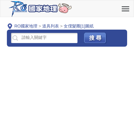
RO國家地理
>
道具列表
>
女僕髮圈[1]圖紙