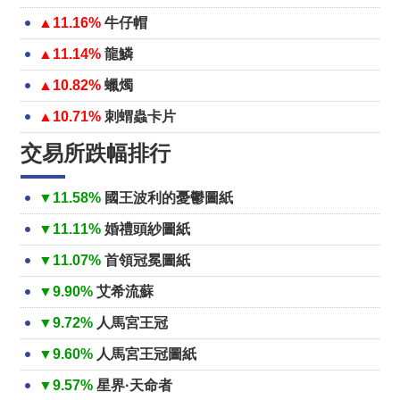
▲11.16%
牛仔帽
▲11.14%
龍鱗
▲10.82%
蠟燭
▲10.71%
刺蝟蟲卡片
交易所跌幅排行
▼11.58%
國王波利的憂鬱圖紙
▼11.11%
婚禮頭紗圖紙
▼11.07%
首領冠冕圖紙
▼9.90%
艾希流蘇
▼9.72%
人馬宮王冠
▼9.60%
人馬宮王冠圖紙
▼9.57%
星界·天命者