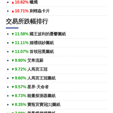
▲10.82%
蠟燭
▲10.71%
刺蝟蟲卡片
交易所跌幅排行
▼11.58%
國王波利的憂鬱圖紙
▼11.11%
婚禮頭紗圖紙
▼11.07%
首領冠冕圖紙
▼9.90%
艾希流蘇
▼9.72%
人馬宮王冠
▼9.60%
人馬宮王冠圖紙
▼9.57%
星界·天命者
▼8.73%
能量探測器圖紙
▼8.35%
寶瓶宮寶冠[1]圖紙