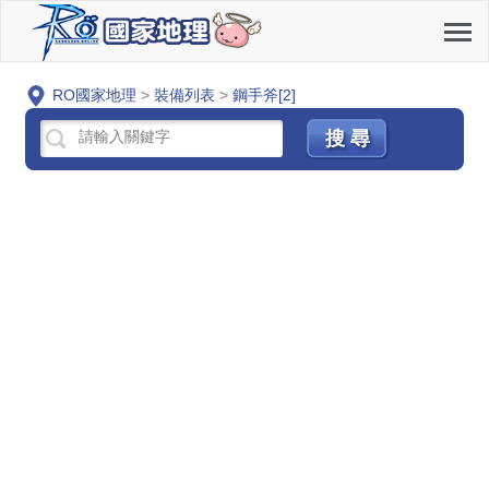
RO國家地理
>
裝備列表
>
鋼手斧[2]