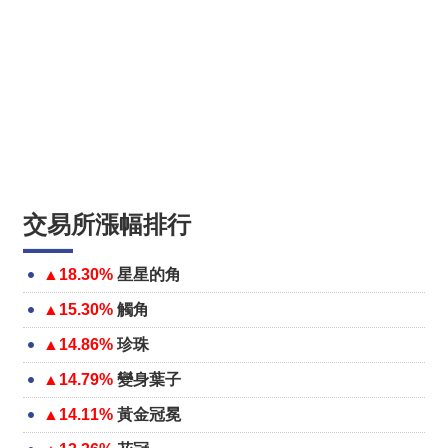
交易所漲幅排行
▲18.30%
星星的角
▲15.30%
觸角
▲14.86%
珍珠
▲14.79%
變身葉子
▲14.11%
黃金冠冕