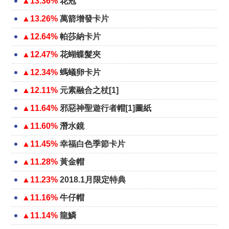
▲13.36%
花冠
▲13.26%
萬箭增發卡片
▲12.64%
帕莎納卡片
▲12.47%
花蝴蝶髮夾
▲12.34%
螞蟻卵卡片
▲12.11%
元素融合之杖[1]
▲11.64%
邪惡神聖遊行者帽[1]圖紙
▲11.60%
潛水鏡
▲11.45%
幸福白色季節卡片
▲11.28%
黃金帽
▲11.23%
2018.1月限定特典
▲11.16%
牛仔帽
▲11.14%
龍鱗