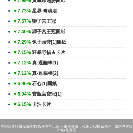
▼7.99%
黃鳳蝶翅膀圖紙
▼7.73%
星界·奪魂者
▼7.57%
獅子宮王冠
▼7.40%
獅子宮王冠圖紙
▼7.29%
兔子頭套[1]圖紙
▼7.15%
狂暴野貓★卡片
▼7.12%
真·逗貓棒[1]
▼7.12%
真·逗貓棒[2]
▼6.96%
石心[1]圖紙
▼6.94%
寶瓶宮寶冠[1]
▼6.15%
卡浩卡片
本網站資料圖片由熱愛RO手遊的玩家(壯壯小跟班，公會 : RO國家地理，常駐世界線
2e)收集整理