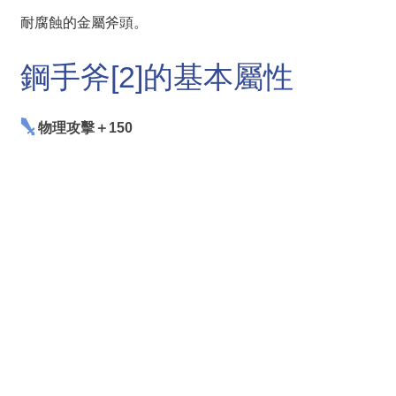
耐腐蝕的金屬斧頭。
鋼手斧[2]的基本屬性
物理攻擊＋150