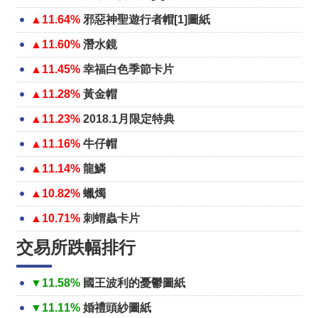
▲11.64%
邪惡神聖遊行者帽[1]圖紙
▲11.60%
潛水鏡
▲11.45%
幸福白色季節卡片
▲11.28%
黃金帽
▲11.23%
2018.1月限定特典
▲11.16%
牛仔帽
▲11.14%
龍鱗
▲10.82%
蠟燭
▲10.71%
刺蝟蟲卡片
交易所跌幅排行
▼11.58%
國王波利的憂鬱圖紙
▼11.11%
婚禮頭紗圖紙