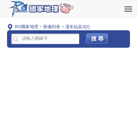
RO國家地理
>
裝備列表
>
凜冬結晶3[2]