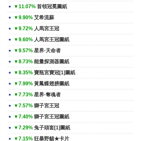
▼11.07%
首領冠冕圖紙
▼9.90%
艾希流蘇
▼9.72%
人馬宮王冠
▼9.60%
人馬宮王冠圖紙
▼9.57%
星界·天命者
▼8.73%
能量探測器圖紙
▼8.35%
寶瓶宮寶冠[1]圖紙
▼7.99%
黃鳳蝶翅膀圖紙
▼7.73%
星界·奪魂者
▼7.57%
獅子宮王冠
▼7.40%
獅子宮王冠圖紙
▼7.29%
兔子頭套[1]圖紙
▼7.15%
狂暴野貓★卡片