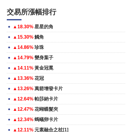
交易所漲幅排行
▲18.30%
星星的角
▲15.30%
觸角
▲14.86%
珍珠
▲14.79%
變身葉子
▲14.11%
黃金冠冕
▲13.36%
花冠
▲13.26%
萬箭增發卡片
▲12.64%
帕莎納卡片
▲12.47%
花蝴蝶髮夾
▲12.34%
螞蟻卵卡片
▲12.11%
元素融合之杖[1]