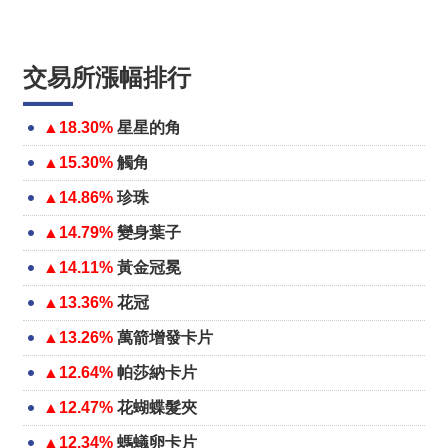
交易所漲幅排行
▲18.30%
星星的角
▲15.30%
觸角
▲14.86%
珍珠
▲14.79%
變身葉子
▲14.11%
黃金冠冕
▲13.36%
花冠
▲13.26%
萬箭增發卡片
▲12.64%
帕莎納卡片
▲12.47%
花蝴蝶髮夾
▲12.34%
螞蟻卵卡片