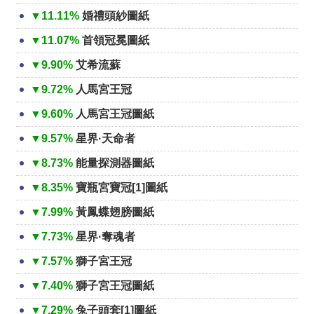
▼11.11%
婚禮頭紗圖紙
▼11.07%
首領冠冕圖紙
▼9.90%
艾希流蘇
▼9.72%
人馬宮王冠
▼9.60%
人馬宮王冠圖紙
▼9.57%
星界·天命者
▼8.73%
能量探測器圖紙
▼8.35%
寶瓶宮寶冠[1]圖紙
▼7.99%
黃鳳蝶翅膀圖紙
▼7.73%
星界·奪魂者
▼7.57%
獅子宮王冠
▼7.40%
獅子宮王冠圖紙
▼7.29%
兔子頭套[1]圖紙