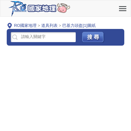
RO國家地理
>
道具列表
>
巴基力頭盔[1]圖紙