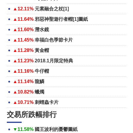
▲12.11%
元素融合之杖[1]
▲11.64%
邪惡神聖遊行者帽[1]圖紙
▲11.60%
潛水鏡
▲11.45%
幸福白色季節卡片
▲11.28%
黃金帽
▲11.23%
2018.1月限定特典
▲11.16%
牛仔帽
▲11.14%
龍鱗
▲10.82%
蠟燭
▲10.71%
刺蝟蟲卡片
交易所跌幅排行
▼11.58%
國王波利的憂鬱圖紙