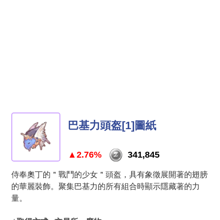
巴基力頭盔[1]圖紙
▲2.76%
341,845
侍奉奧丁的＂戰鬥的少女＂頭盔，具有象徵展開著的翅膀
的華麗裝飾。聚集巴基力的所有組合時顯示隱藏著的力
量。