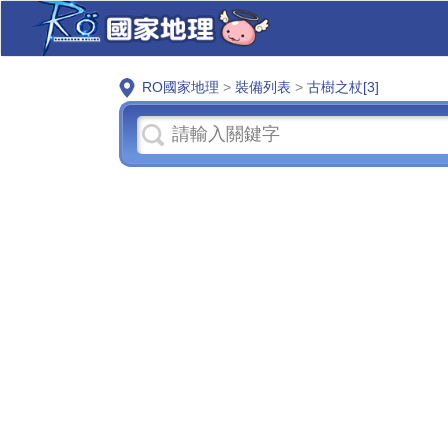
RO國家地理
>
裝備列表
>
古樹之杖[3]