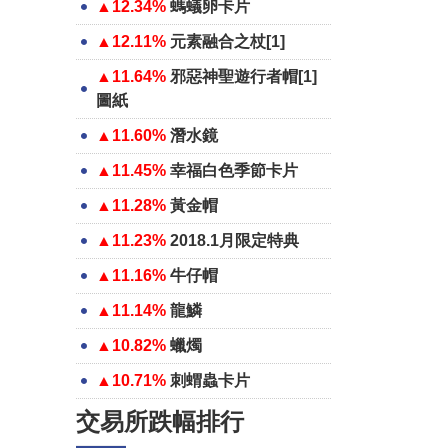
▲12.34%
螞蟻卵卡片
▲12.11%
元素融合之杖[1]
▲11.64%
邪惡神聖遊行者帽[1]
圖紙
▲11.60%
潛水鏡
▲11.45%
幸福白色季節卡片
▲11.28%
黃金帽
▲11.23%
2018.1月限定特典
▲11.16%
牛仔帽
▲11.14%
龍鱗
▲10.82%
蠟燭
▲10.71%
刺蝟蟲卡片
交易所跌幅排行