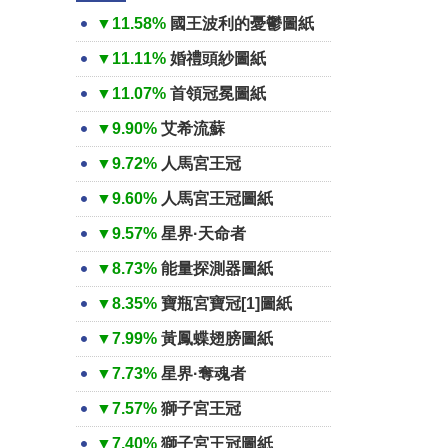
▼11.58%
國王波利的憂鬱圖紙
▼11.11%
婚禮頭紗圖紙
▼11.07%
首領冠冕圖紙
▼9.90%
艾希流蘇
▼9.72%
人馬宮王冠
▼9.60%
人馬宮王冠圖紙
▼9.57%
星界·天命者
▼8.73%
能量探測器圖紙
▼8.35%
寶瓶宮寶冠[1]圖紙
▼7.99%
黃鳳蝶翅膀圖紙
▼7.73%
星界·奪魂者
▼7.57%
獅子宮王冠
▼7.40%
獅子宮王冠圖紙