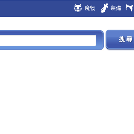
魔物
裝備