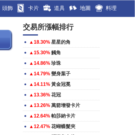
頭飾
卡片
道具
地圖
料理
交易所漲幅排行
▲18.30%
星星的角
▲15.30%
觸角
▲14.86%
珍珠
▲14.79%
變身葉子
▲14.11%
黃金冠冕
▲13.36%
花冠
▲13.26%
萬箭增發卡片
▲12.64%
帕莎納卡片
▲12.47%
花蝴蝶髮夾