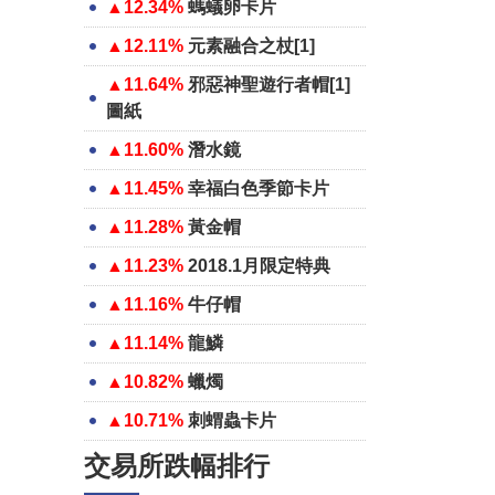
▲12.34%
螞蟻卵卡片
▲12.11%
元素融合之杖[1]
▲11.64%
邪惡神聖遊行者帽[1]
圖紙
▲11.60%
潛水鏡
▲11.45%
幸福白色季節卡片
▲11.28%
黃金帽
▲11.23%
2018.1月限定特典
▲11.16%
牛仔帽
▲11.14%
龍鱗
▲10.82%
蠟燭
▲10.71%
刺蝟蟲卡片
交易所跌幅排行