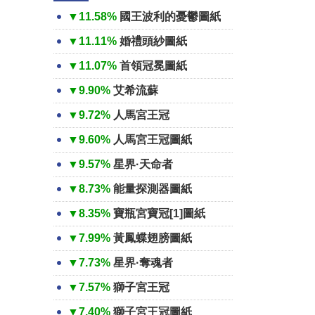
▼11.58%
國王波利的憂鬱圖紙
▼11.11%
婚禮頭紗圖紙
▼11.07%
首領冠冕圖紙
▼9.90%
艾希流蘇
▼9.72%
人馬宮王冠
▼9.60%
人馬宮王冠圖紙
▼9.57%
星界·天命者
▼8.73%
能量探測器圖紙
▼8.35%
寶瓶宮寶冠[1]圖紙
▼7.99%
黃鳳蝶翅膀圖紙
▼7.73%
星界·奪魂者
▼7.57%
獅子宮王冠
▼7.40%
獅子宮王冠圖紙