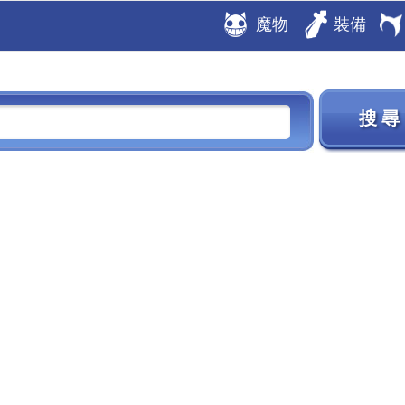
魔物
裝備