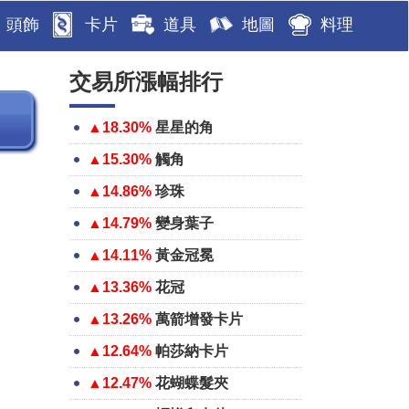
頭飾
卡片
道具
地圖
料理
交易所漲幅排行
▲18.30%
星星的角
▲15.30%
觸角
▲14.86%
珍珠
▲14.79%
變身葉子
▲14.11%
黃金冠冕
▲13.36%
花冠
▲13.26%
萬箭增發卡片
▲12.64%
帕莎納卡片
▲12.47%
花蝴蝶髮夾