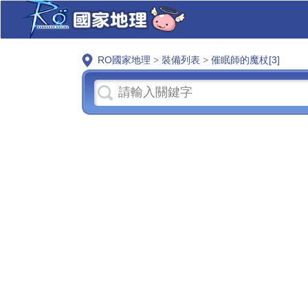
RO國家地理
>
裝備列表
>
催眠師的魔杖[3]