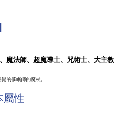
]
、魔法師、超魔導士、咒術士、大主教
感覺的催眠師的魔杖。
本屬性