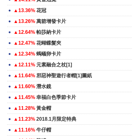
▲13.36%
花冠
▲13.26%
萬箭增發卡片
▲12.64%
帕莎納卡片
▲12.47%
花蝴蝶髮夾
▲12.34%
螞蟻卵卡片
▲12.11%
元素融合之杖[1]
▲11.64%
邪惡神聖遊行者帽[1]圖紙
▲11.60%
潛水鏡
▲11.45%
幸福白色季節卡片
▲11.28%
黃金帽
▲11.23%
2018.1月限定特典
▲11.16%
牛仔帽