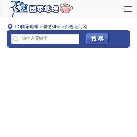
RO國家地理
>
裝備列表
>
烈陽之劍[3]