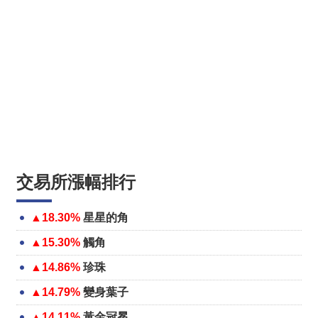
交易所漲幅排行
▲18.30%
星星的角
▲15.30%
觸角
▲14.86%
珍珠
▲14.79%
變身葉子
▲14.11%
黃金冠冕