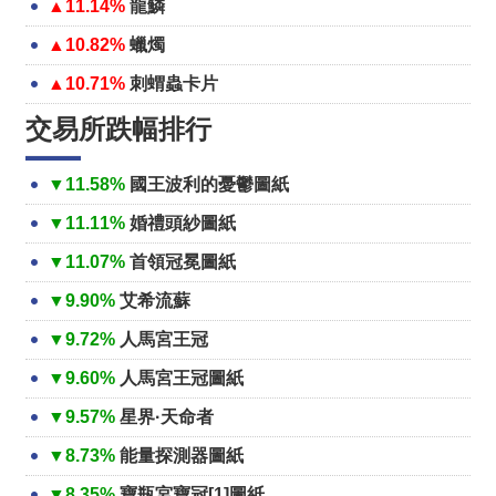
▲11.14%
龍鱗
▲10.82%
蠟燭
▲10.71%
刺蝟蟲卡片
交易所跌幅排行
▼11.58%
國王波利的憂鬱圖紙
▼11.11%
婚禮頭紗圖紙
▼11.07%
首領冠冕圖紙
▼9.90%
艾希流蘇
▼9.72%
人馬宮王冠
▼9.60%
人馬宮王冠圖紙
▼9.57%
星界·天命者
▼8.73%
能量探測器圖紙
▼8.35%
寶瓶宮寶冠[1]圖紙