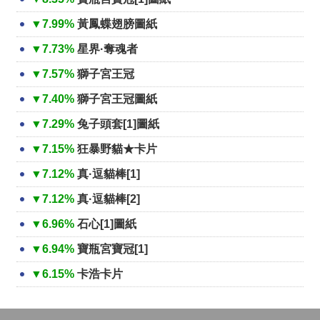
▼7.99%
黃鳳蝶翅膀圖紙
▼7.73%
星界·奪魂者
▼7.57%
獅子宮王冠
▼7.40%
獅子宮王冠圖紙
▼7.29%
兔子頭套[1]圖紙
▼7.15%
狂暴野貓★卡片
▼7.12%
真·逗貓棒[1]
▼7.12%
真·逗貓棒[2]
▼6.96%
石心[1]圖紙
▼6.94%
寶瓶宮寶冠[1]
▼6.15%
卡浩卡片