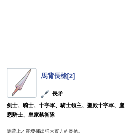
馬背長槍[2]
長矛
劍士、騎士、十字軍、騎士領主、聖殿十字軍、盧
恩騎士、皇家禁衛隊
馬背上才能發揮出強大實力的長槍。