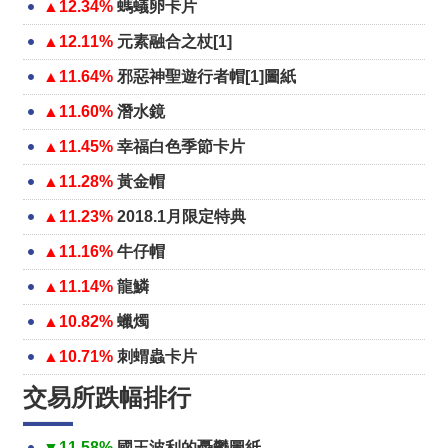
▲12.34%
螞蟻卵卡片
▲12.11%
元素融合之杖[1]
▲11.64%
邪惡神聖遊行者帽[1]圖紙
▲11.60%
潛水鏡
▲11.45%
幸福白色季節卡片
▲11.28%
黃金帽
▲11.23%
2018.1月限定特典
▲11.16%
牛仔帽
▲11.14%
龍鱗
▲10.82%
蠟燭
▲10.71%
刺蝟蟲卡片
交易所跌幅排行
▼11.58%
國王波利的憂鬱圖紙