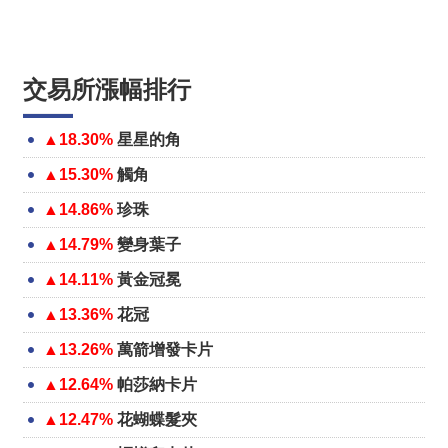
交易所漲幅排行
▲18.30%
星星的角
▲15.30%
觸角
▲14.86%
珍珠
▲14.79%
變身葉子
▲14.11%
黃金冠冕
▲13.36%
花冠
▲13.26%
萬箭增發卡片
▲12.64%
帕莎納卡片
▲12.47%
花蝴蝶髮夾