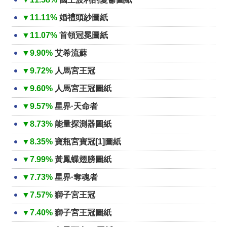
▼11.11%
婚禮頭紗圖紙
▼11.07%
首領冠冕圖紙
▼9.90%
艾希流蘇
▼9.72%
人馬宮王冠
▼9.60%
人馬宮王冠圖紙
▼9.57%
星界·天命者
▼8.73%
能量探測器圖紙
▼8.35%
寶瓶宮寶冠[1]圖紙
▼7.99%
黃鳳蝶翅膀圖紙
▼7.73%
星界·奪魂者
▼7.57%
獅子宮王冠
▼7.40%
獅子宮王冠圖紙