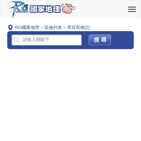
RO國家地理
>
裝備列表
>
馬背長槍[2]