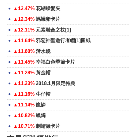
▲12.47%
花蝴蝶髮夾
▲12.34%
螞蟻卵卡片
▲12.11%
元素融合之杖[1]
▲11.64%
邪惡神聖遊行者帽[1]圖紙
▲11.60%
潛水鏡
▲11.45%
幸福白色季節卡片
▲11.28%
黃金帽
▲11.23%
2018.1月限定特典
▲11.16%
牛仔帽
▲11.14%
龍鱗
▲10.82%
蠟燭
▲10.71%
刺蝟蟲卡片