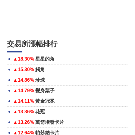
交易所漲幅排行
▲18.30%
星星的角
▲15.30%
觸角
▲14.86%
珍珠
▲14.79%
變身葉子
▲14.11%
黃金冠冕
▲13.36%
花冠
▲13.26%
萬箭增發卡片
▲12.64%
帕莎納卡片