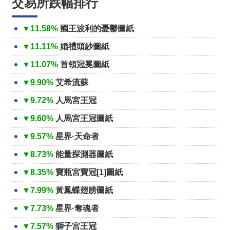
交易所跌幅排行
▼11.58%
國王波利的憂鬱圖紙
▼11.11%
婚禮頭紗圖紙
▼11.07%
首領冠冕圖紙
▼9.90%
艾希流蘇
▼9.72%
人馬宮王冠
▼9.60%
人馬宮王冠圖紙
▼9.57%
星界·天命者
▼8.73%
能量探測器圖紙
▼8.35%
寶瓶宮寶冠[1]圖紙
▼7.99%
黃鳳蝶翅膀圖紙
▼7.73%
星界·奪魂者
▼7.57%
獅子宮王冠