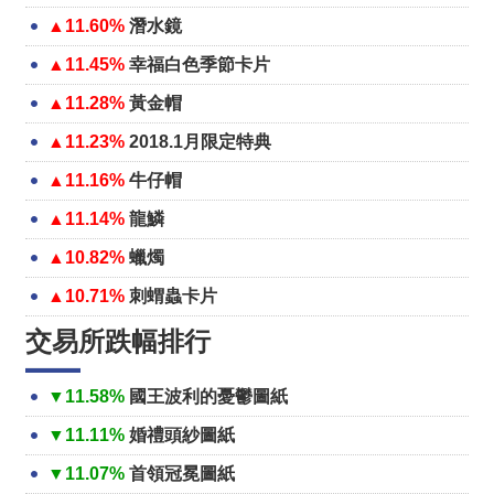
▲11.60%
潛水鏡
▲11.45%
幸福白色季節卡片
▲11.28%
黃金帽
▲11.23%
2018.1月限定特典
▲11.16%
牛仔帽
▲11.14%
龍鱗
▲10.82%
蠟燭
▲10.71%
刺蝟蟲卡片
交易所跌幅排行
▼11.58%
國王波利的憂鬱圖紙
▼11.11%
婚禮頭紗圖紙
▼11.07%
首領冠冕圖紙