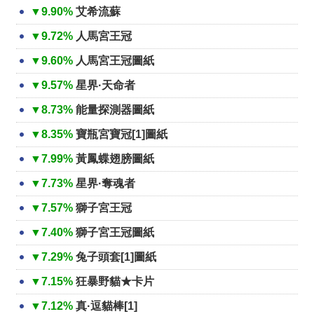
▼9.90%
艾希流蘇
▼9.72%
人馬宮王冠
▼9.60%
人馬宮王冠圖紙
▼9.57%
星界·天命者
▼8.73%
能量探測器圖紙
▼8.35%
寶瓶宮寶冠[1]圖紙
▼7.99%
黃鳳蝶翅膀圖紙
▼7.73%
星界·奪魂者
▼7.57%
獅子宮王冠
▼7.40%
獅子宮王冠圖紙
▼7.29%
兔子頭套[1]圖紙
▼7.15%
狂暴野貓★卡片
▼7.12%
真·逗貓棒[1]