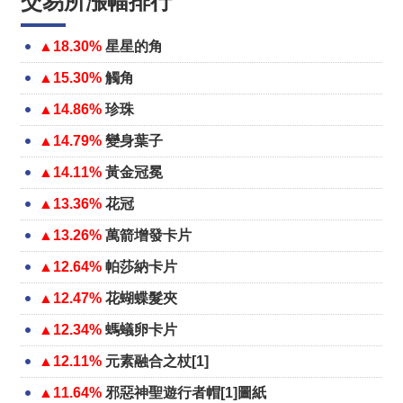
交易所漲幅排行
▲18.30%
星星的角
▲15.30%
觸角
▲14.86%
珍珠
▲14.79%
變身葉子
▲14.11%
黃金冠冕
▲13.36%
花冠
▲13.26%
萬箭增發卡片
▲12.64%
帕莎納卡片
▲12.47%
花蝴蝶髮夾
▲12.34%
螞蟻卵卡片
▲12.11%
元素融合之杖[1]
▲11.64%
邪惡神聖遊行者帽[1]圖紙