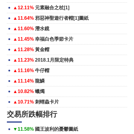
▲12.11%
元素融合之杖[1]
▲11.64%
邪惡神聖遊行者帽[1]圖紙
▲11.60%
潛水鏡
▲11.45%
幸福白色季節卡片
▲11.28%
黃金帽
▲11.23%
2018.1月限定特典
▲11.16%
牛仔帽
▲11.14%
龍鱗
▲10.82%
蠟燭
▲10.71%
刺蝟蟲卡片
交易所跌幅排行
▼11.58%
國王波利的憂鬱圖紙