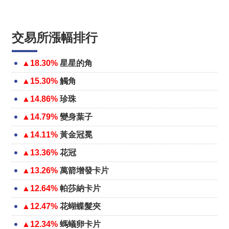
交易所漲幅排行
▲18.30%
星星的角
▲15.30%
觸角
▲14.86%
珍珠
▲14.79%
變身葉子
▲14.11%
黃金冠冕
▲13.36%
花冠
▲13.26%
萬箭增發卡片
▲12.64%
帕莎納卡片
▲12.47%
花蝴蝶髮夾
▲12.34%
螞蟻卵卡片