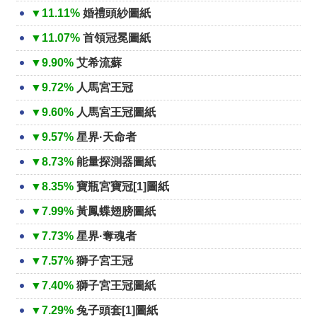
▼11.11%
婚禮頭紗圖紙
▼11.07%
首領冠冕圖紙
▼9.90%
艾希流蘇
▼9.72%
人馬宮王冠
▼9.60%
人馬宮王冠圖紙
▼9.57%
星界·天命者
▼8.73%
能量探測器圖紙
▼8.35%
寶瓶宮寶冠[1]圖紙
▼7.99%
黃鳳蝶翅膀圖紙
▼7.73%
星界·奪魂者
▼7.57%
獅子宮王冠
▼7.40%
獅子宮王冠圖紙
▼7.29%
兔子頭套[1]圖紙