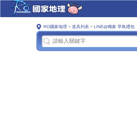
RO國家地理
>
道具列表
>
LINE@獨家 早鳥禮包