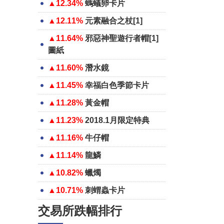
▲12.34%
螞蟻卵卡片
▲12.11%
元素融合之杖[1]
▲11.64%
邪惡神聖遊行者帽[1]
圖紙
▲11.60%
潛水鏡
▲11.45%
幸福白色季節卡片
▲11.28%
黃金帽
▲11.23%
2018.1月限定特典
▲11.16%
牛仔帽
▲11.14%
龍鱗
▲10.82%
蠟燭
▲10.71%
刺蝟蟲卡片
交易所跌幅排行