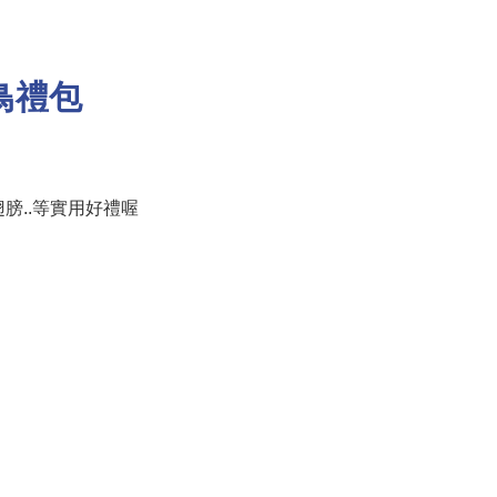
早鳥禮包
膀..等實用好禮喔