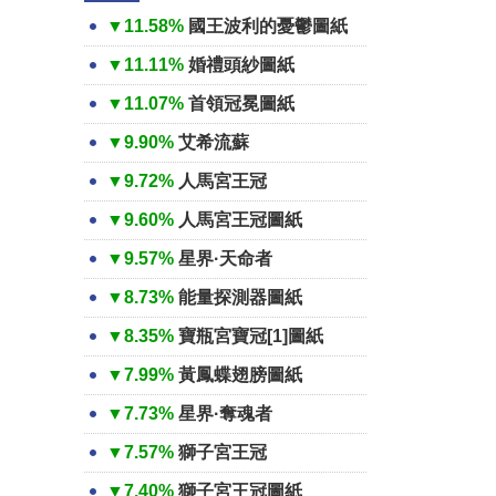
▼11.58%
國王波利的憂鬱圖紙
▼11.11%
婚禮頭紗圖紙
▼11.07%
首領冠冕圖紙
▼9.90%
艾希流蘇
▼9.72%
人馬宮王冠
▼9.60%
人馬宮王冠圖紙
▼9.57%
星界·天命者
▼8.73%
能量探測器圖紙
▼8.35%
寶瓶宮寶冠[1]圖紙
▼7.99%
黃鳳蝶翅膀圖紙
▼7.73%
星界·奪魂者
▼7.57%
獅子宮王冠
▼7.40%
獅子宮王冠圖紙