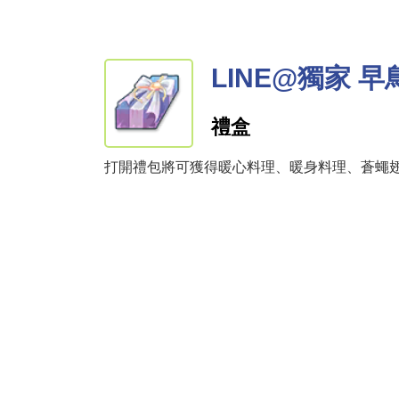
LINE@獨家 
禮盒
打開禮包將可獲得暖心料理、暖身料理、蒼蠅翅