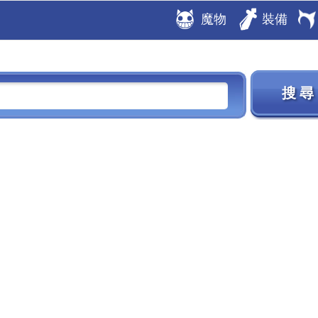
魔物
裝備