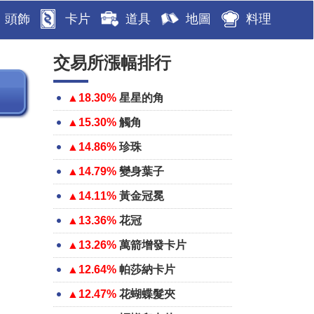
頭飾
卡片
道具
地圖
料理
交易所漲幅排行
▲18.30%
星星的角
▲15.30%
觸角
▲14.86%
珍珠
▲14.79%
變身葉子
▲14.11%
黃金冠冕
▲13.36%
花冠
▲13.26%
萬箭增發卡片
▲12.64%
帕莎納卡片
▲12.47%
花蝴蝶髮夾