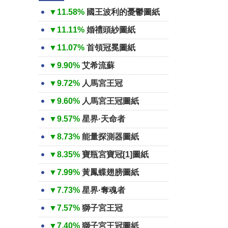
▼11.58%
國王波利的憂鬱圖紙
▼11.11%
婚禮頭紗圖紙
▼11.07%
首領冠冕圖紙
▼9.90%
艾希流蘇
▼9.72%
人馬宮王冠
▼9.60%
人馬宮王冠圖紙
▼9.57%
星界·天命者
▼8.73%
能量探測器圖紙
▼8.35%
寶瓶宮寶冠[1]圖紙
▼7.99%
黃鳳蝶翅膀圖紙
▼7.73%
星界·奪魂者
▼7.57%
獅子宮王冠
▼7.40%
獅子宮王冠圖紙