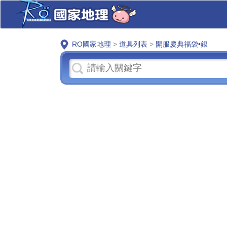
RO國家地理
>
道具列表
>
開服慶典福袋•銀