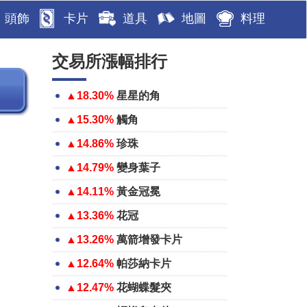
頭飾
卡片
道具
地圖
料理
交易所漲幅排行
▲18.30%
星星的角
▲15.30%
觸角
▲14.86%
珍珠
▲14.79%
變身葉子
▲14.11%
黃金冠冕
▲13.36%
花冠
▲13.26%
萬箭增發卡片
▲12.64%
帕莎納卡片
▲12.47%
花蝴蝶髮夾