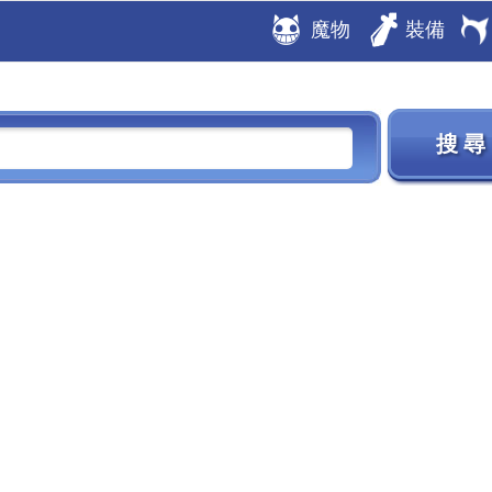
魔物
裝備