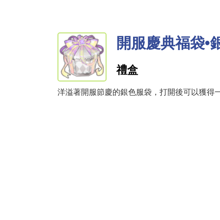
開服慶典福袋•
禮盒
洋溢著開服節慶的銀色服袋，打開後可以獲得