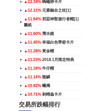
▲12.34%
螞蟻卵卡片
▲12.11%
元素融合之杖[1]
▲11.64%
邪惡神聖遊行者帽[1]
圖紙
▲11.60%
潛水鏡
▲11.45%
幸福白色季節卡片
▲11.28%
黃金帽
▲11.23%
2018.1月限定特典
▲11.16%
牛仔帽
▲11.14%
龍鱗
▲10.82%
蠟燭
▲10.71%
刺蝟蟲卡片
交易所跌幅排行