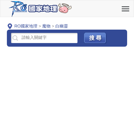
RO國家地理
>
魔物
>
白幽靈