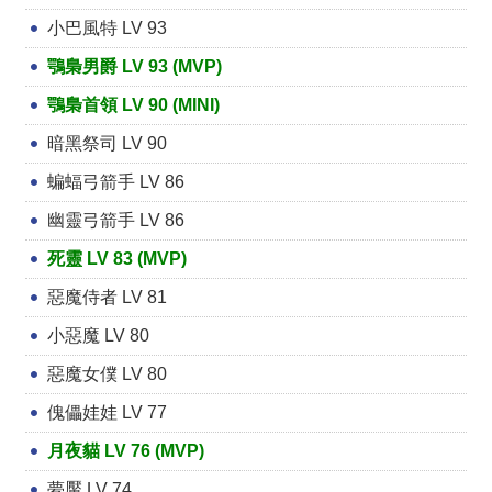
小巴風特 LV 93
鶚梟男爵 LV 93 (MVP)
鶚梟首領 LV 90 (MINI)
暗黑祭司 LV 90
蝙蝠弓箭手 LV 86
幽靈弓箭手 LV 86
死靈 LV 83 (MVP)
惡魔侍者 LV 81
小惡魔 LV 80
惡魔女僕 LV 80
傀儡娃娃 LV 77
月夜貓 LV 76 (MVP)
夢魘 LV 74