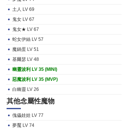
土人 LV 69
鬼女 LV 67
鬼女★ LV 67
蛇女伊絲 LV 57
魔鍋蛋 LV 51
基爾瑟 LV 48
幽靈波利 LV 35 (MINI)
惡魔波利 LV 35 (MVP)
白幽靈 LV 26
其他念屬性魔物
傀儡娃娃 LV 77
夢魘 LV 74