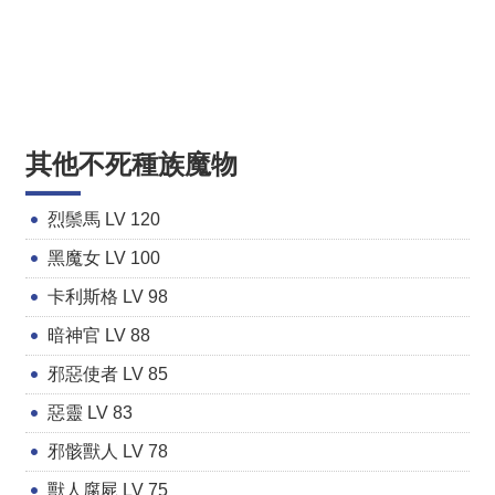
其他不死種族魔物
烈鬃馬 LV 120
黑魔女 LV 100
卡利斯格 LV 98
暗神官 LV 88
邪惡使者 LV 85
惡靈 LV 83
邪骸獸人 LV 78
獸人腐屍 LV 75